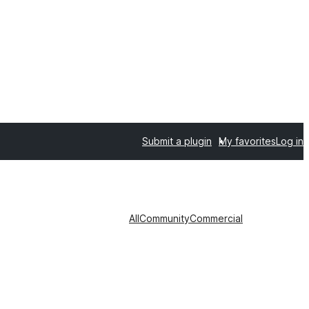
Submit a plugin
My favorites
Log in
All
Community
Commercial