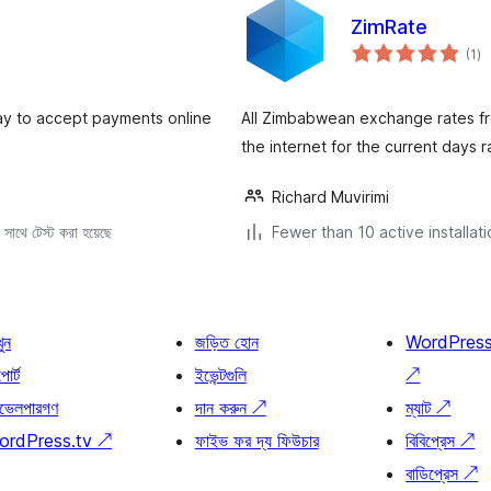
ZimRate
to
(1
)
ra
ay to accept payments online
All Zimbabwean exchange rates fro
the internet for the current days r
Richard Muvirimi
সাথে টেস্ট করা হয়েছে
Fewer than 10 active installat
খুন
জড়িত হোন
WordPres
োর্ট
ইভেন্টগুলি
↗
ভেলপারগণ
দান করুন
↗
ম্যাট
↗
ordPress.tv
↗
ফাইভ ফর দ্য ফিউচার
বিবিপ্রেস
↗
বাডিপ্রেস
↗