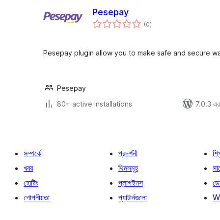
Pesepay
total
(0
)
ratings
Pesepay plugin allow you to make safe and secure w
Pesepay
80+ active installations
7.0.3 এর 
সম্পর্কে
প্রদর্শনী
শি
খবর
থিমসমূহ
সাপ
হোষ্টিং
প্লাগইনস
ডে
গোপনীয়তা
প্যাটার্নগুলো
W