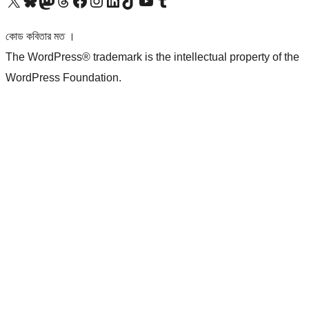
আমাদের X (আগের টুইটার) অ্যাকাউন্টে যান
আমাদের Bluesky অ্যাকাউন্টটি দেখুন
আমাদের মাস্টোডন অ্যাকাউন্টটি দেখুন
আমাদের থ্রেডস অ্যাকাউন্টটি দেখুন
আমাদের ফেসবুক পেজ দেখুন
আমাদের ইন্সটাগ্রাম অ্যাকাউন্ট দেখুন
আমাদের লিঙ্কডইন অ্যাকাউন্টে যান
আমাদের TikTok অ্যাকাউন্টটি দেখুন
আমাদের ইউটিউব চ্যানেলে যান
আমাদের টাম্বলার অ্যাকাউন্ট দেখুন
কোড কবিতার মত ।
The WordPress® trademark is the intellectual property of the
WordPress Foundation.