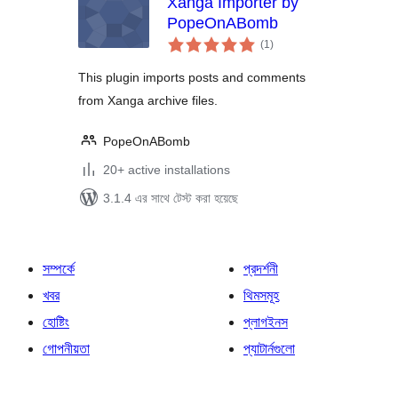
Xanga Importer by
PopeOnABomb
total
(1
)
ratings
This plugin imports posts and comments
from Xanga archive files.
PopeOnABomb
20+ active installations
3.1.4 এর সাথে টেস্ট করা হয়েছে
সম্পর্কে
প্রদর্শনী
খবর
থিমসমূহ
হোষ্টিং
প্লাগইনস
গোপনীয়তা
প্যাটার্নগুলো