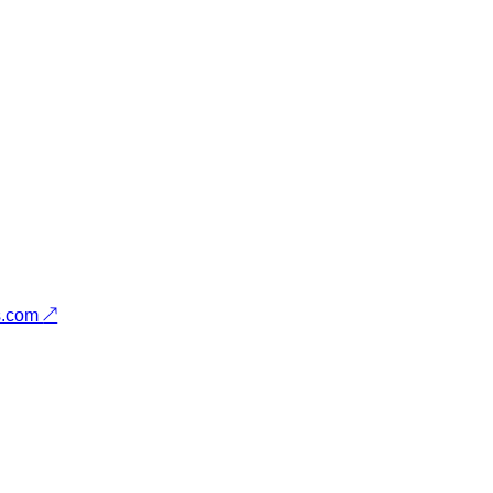
s.com
↗