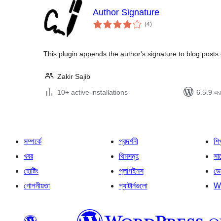
Author Signature
total
(4
)
ratings
This plugin appends the author's signature to blog posts
Zakir Sajib
10+ active installations
6.5.9 এর 
সম্পর্কে
প্রদর্শনী
শি
খবর
থিমসমূহ
সাপ
হোষ্টিং
প্লাগইনস
ডে
গোপনীয়তা
প্যাটার্নগুলো
W