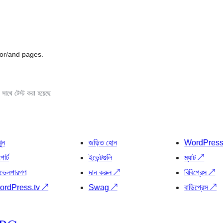
 or/and pages.
সাথে টেস্ট করা হয়েছে
খুন
জড়িত হোন
WordPres
োর্ট
ইভেন্টগুলি
ম্যাট
↗
ভেলপারগণ
দান করুন
↗
বিবিপ্রেস
↗
ordPress.tv
↗
Swag
↗
বাডিপ্রেস
↗