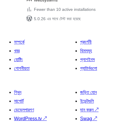
Websystems
Fewer than 10 active installations
5.0.26 এর সাথে টেস্ট করা হয়েছে
সম্পর্কে
প্রদর্শনী
খবর
থিমসমূহ
হোষ্টিং
প্লাগইনস
গোপনীয়তা
প্যাটার্নগুলো
শিখুন
জড়িত হোন
সাপোর্ট
ইভেন্টগুলি
ডেভেলপারগণ
দান করুন
↗
WordPress.tv
↗
Swag
↗