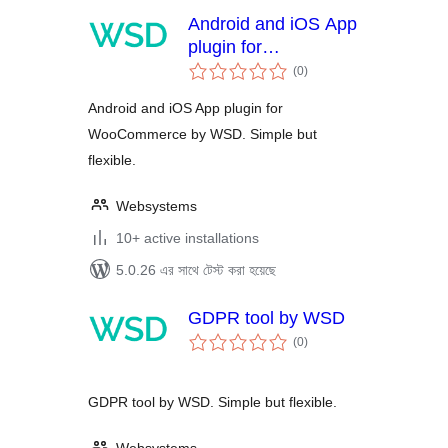
Android and iOS App
plugin for
total
WooCommerce by
(0
)
ratings
WSD
Android and iOS App plugin for
WooCommerce by WSD. Simple but
flexible.
Websystems
10+ active installations
5.0.26 এর সাথে টেস্ট করা হয়েছে
GDPR tool by WSD
total
(0
)
ratings
GDPR tool by WSD. Simple but flexible.