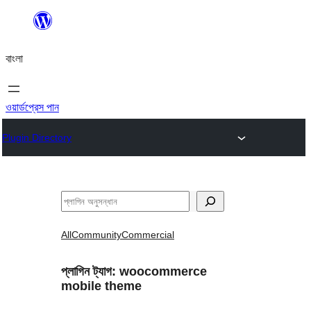
এড়িয়ে
কনটেন্টে
বাংলা
যান
ওয়ার্ডপ্রেস পান
Plugin Directory
অনুসন্ধান
All
Community
Commercial
প্লাগিন ট্যাগ:
woocommerce
mobile theme