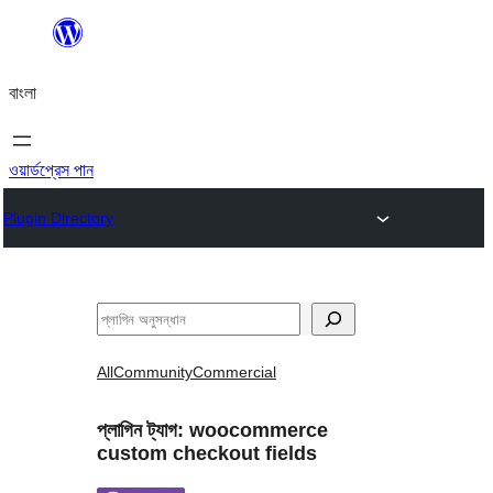
এড়িয়ে
কনটেন্টে
বাংলা
যান
ওয়ার্ডপ্রেস পান
Plugin Directory
অনুসন্ধান
All
Community
Commercial
প্লাগিন ট্যাগ:
woocommerce
custom checkout fields