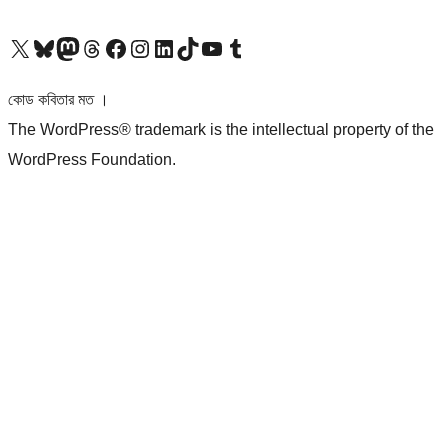
আমাদের X (আগের টুইটার) অ্যাকাউন্টে যান
আমাদের Bluesky অ্যাকাউন্টটি দেখুন
আমাদের মাস্টোডন অ্যাকাউন্টটি দেখুন
আমাদের থ্রেডস অ্যাকাউন্টটি দেখুন
আমাদের ফেসবুক পেজ দেখুন
আমাদের ইন্সটাগ্রাম অ্যাকাউন্ট দেখুন
আমাদের লিঙ্কডইন অ্যাকাউন্টে যান
আমাদের TikTok অ্যাকাউন্টটি দেখুন
আমাদের ইউটিউব চ্যানেলে যান
আমাদের টাম্বলার অ্যাকাউন্ট দেখুন
কোড কবিতার মত ।
The WordPress® trademark is the intellectual property of the
WordPress Foundation.