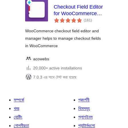
Checkout Field Editor
for WooCommerce –
total
Checkout Manager
(161
)
ratings
WooCommerce checkout field editor and
manager helps to manage checkout fields
in WooCommerce
acowebs
20,000+ active installations
7.0.3 এর সাথে টেস্ট করা হয়েছে
সম্পর্কে
প্রদর্শনী
খবর
থিমসমূহ
হোষ্টিং
প্লাগইনস
গোপনীয়তা
প্যাটার্নগুলো