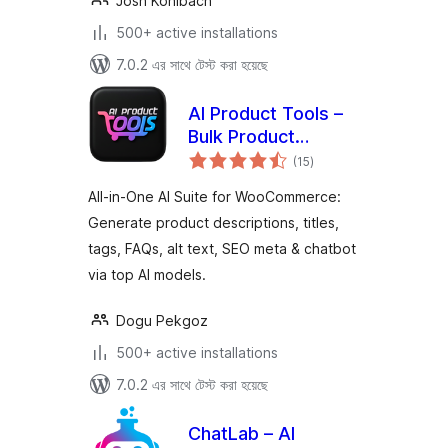
Josh Kohlbach
500+ active installations
7.0.2 এর সাথে টেস্ট করা হয়েছে
AI Product Tools –
Bulk Product
total
Content Generator
(15
)
ratings
& AI Toolkit for
All-in-One AI Suite for WooCommerce:
WooCommerce
Generate product descriptions, titles,
tags, FAQs, alt text, SEO meta & chatbot
via top AI models.
Dogu Pekgoz
500+ active installations
7.0.2 এর সাথে টেস্ট করা হয়েছে
ChatLab – AI