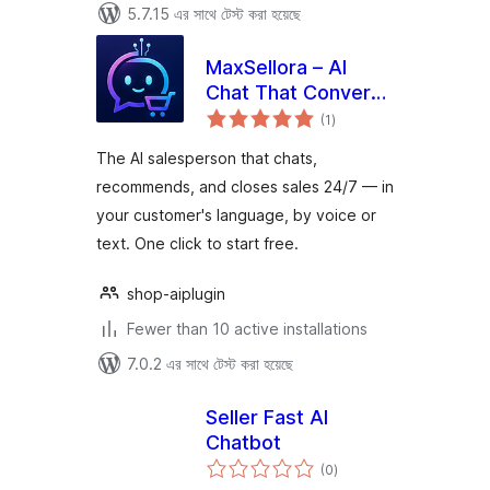
5.7.15 এর সাথে টেস্ট করা হয়েছে
MaxSellora – AI
Chat That Converts
total
Visitors to Buyers
(1
)
ratings
The AI salesperson that chats,
recommends, and closes sales 24/7 — in
your customer's language, by voice or
text. One click to start free.
shop-aiplugin
Fewer than 10 active installations
7.0.2 এর সাথে টেস্ট করা হয়েছে
Seller Fast AI
Chatbot
total
(0
)
ratings