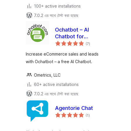
100+ active installations
7.0.2 এর সাথে টেস্ট করা হয়েছে
Ochatbot – AI
Chatbot for
total
eCommerce &
(7
)
ratings
Support
Increase eCommerce sales and leads
with Ochatbot – a free AI Chatbot.
Ometrics, LLC
60+ active installations
7.0.2 এর সাথে টেস্ট করা হয়েছে
Agentorie Chat
total
(1
)
ratings