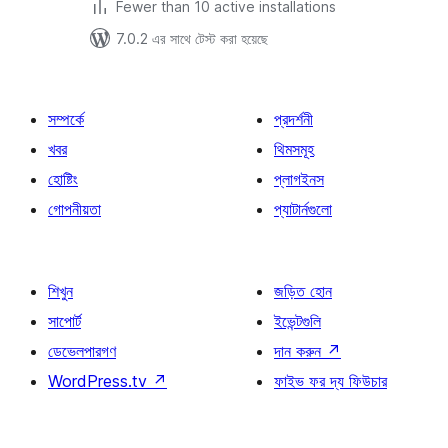
Fewer than 10 active installations
7.0.2 এর সাথে টেস্ট করা হয়েছে
সম্পর্কে
প্রদর্শনী
খবর
থিমসমূহ
হোষ্টিং
প্লাগইনস
গোপনীয়তা
প্যাটার্নগুলো
শিখুন
জড়িত হোন
সাপোর্ট
ইভেন্টগুলি
ডেভেলপারগণ
দান করুন
↗
WordPress.tv
↗
ফাইভ ফর দ্য ফিউচার