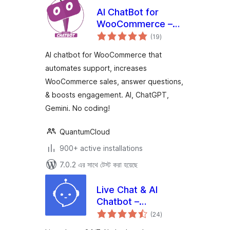
AI ChatBot for
WooCommerce –
total
WoowBot
(19
)
ratings
AI chatbot for WooCommerce that
automates support, increases
WooCommerce sales, answer questions,
& boosts engagement. AI, ChatGPT,
Gemini. No coding!
QuantumCloud
900+ active installations
7.0.2 এর সাথে টেস্ট করা হয়েছে
Live Chat & AI
Chatbot –
total
onWebChat
(24
)
ratings