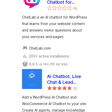
Chatbot for
total
WordPress and
(0
)
ratings
WooCommerce
ChatLab is an AI chatbot for WordPress
that learns from your website content
and answers visitor questions about
your services and pages.
ChatLab.com
200+ active installations
6.9.5 এর সাথে টেস্ট করা হয়েছে
AI Chatbot, Live
Chat & Lead
total
Generation for
(2
)
ratings
WordPress
Add a WordPress AI Chatbot and
WooCommerce AI Chatbot to your site.
Create AI agents, manage knowledge