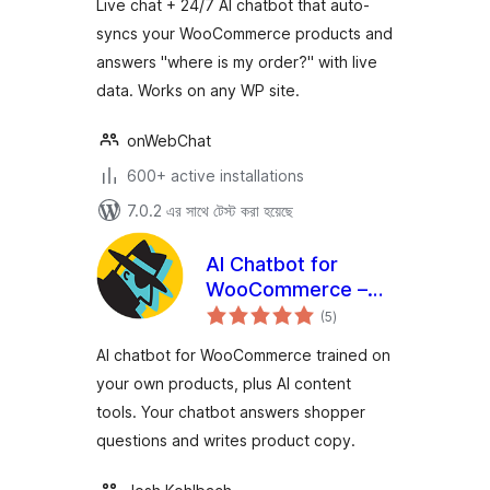
Live chat + 24/7 AI chatbot that auto-
syncs your WooCommerce products and
answers "where is my order?" with live
data. Works on any WP site.
onWebChat
600+ active installations
7.0.2 এর সাথে টেস্ট করা হয়েছে
AI Chatbot for
WooCommerce –
total
StoreAgent
(5
)
ratings
AI chatbot for WooCommerce trained on
your own products, plus AI content
tools. Your chatbot answers shopper
questions and writes product copy.