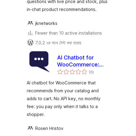
questions with live price and stock, plus
in-chat product recommendations.
jknetworks
Fewer than 10 active installations
7.0.2 এর সাথে টেস্ট করা হয়েছে
AI Chatbot for
WooCommerce:
total
Emporiqa Sales
(0
)
ratings
Assistant
AI chatbot for WooCommerce that
recommends from your catalog and
adds to cart. No API key, no monthly
fee: you pay only when it talks to a
shopper.
Rosen Hristov