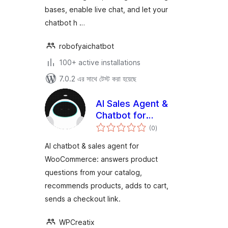
bases, enable live chat, and let your
chatbot h …
robofyaichatbot
100+ active installations
7.0.2 এর সাথে টেস্ট করা হয়েছে
AI Sales Agent &
Chatbot for
total
WooCommerce –
(0
)
ratings
WPCreatix
AI chatbot & sales agent for
WooCommerce: answers product
questions from your catalog,
recommends products, adds to cart,
sends a checkout link.
WPCreatix