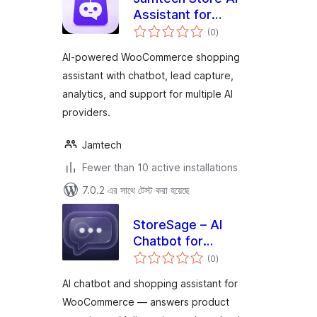
Assistant for
total
WooCommerce
(0
)
ratings
AI-powered WooCommerce shopping
assistant with chatbot, lead capture,
analytics, and support for multiple AI
providers.
Jamtech
Fewer than 10 active installations
7.0.2 এর সাথে টেস্ট করা হয়েছে
StoreSage – AI
Chatbot for
total
WooCommerce,
(0
)
ratings
Product
AI chatbot and shopping assistant for
Recommendations
WooCommerce — answers product
& FAQ