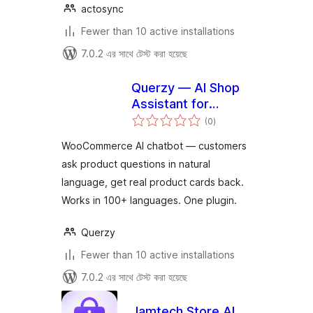
actosync
Fewer than 10 active installations
7.0.2 এর সাথে টেস্ট করা হয়েছে
Querzy — AI Shop
Assistant for
total
WooCommerce
(0
)
ratings
WooCommerce AI chatbot — customers
ask product questions in natural
language, get real product cards back.
Works in 100+ languages. One plugin.
Querzy
Fewer than 10 active installations
7.0.2 এর সাথে টেস্ট করা হয়েছে
Jamtech Store AI