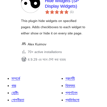
Hide Widgets (SP
Display Widgets)
total
(1
)
ratings
This plugin hide widgets on specified
pages. Adds checkboxes to each widget to
either show or hide it on every site page.
Alex Kuimov
70+ active installations
4.9.29 এর সাথে টেস্ট করা হয়েছে
সম্পর্কে
প্রদর্শনী
খবর
থিমসমূহ
হোষ্টিং
প্লাগইনস
গোপনীয়তা
প্যাটার্নগুলো