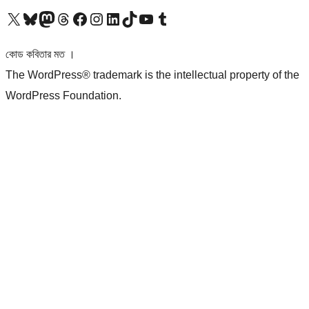
আমাদের X (আগের টুইটার) অ্যাকাউন্টে যান
আমাদের Bluesky অ্যাকাউন্টটি দেখুন
আমাদের মাস্টোডন অ্যাকাউন্টটি দেখুন
আমাদের থ্রেডস অ্যাকাউন্টটি দেখুন
আমাদের ফেসবুক পেজ দেখুন
আমাদের ইন্সটাগ্রাম অ্যাকাউন্ট দেখুন
আমাদের লিঙ্কডইন অ্যাকাউন্টে যান
আমাদের TikTok অ্যাকাউন্টটি দেখুন
আমাদের ইউটিউব চ্যানেলে যান
আমাদের টাম্বলার অ্যাকাউন্ট দেখুন
কোড কবিতার মত ।
The WordPress® trademark is the intellectual property of the
WordPress Foundation.