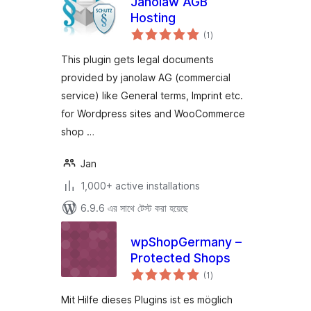
Janolaw AGB
Hosting
total
(1
)
ratings
This plugin gets legal documents
provided by janolaw AG (commercial
service) like General terms, Imprint etc.
for Wordpress sites and WooCommerce
shop …
Jan
1,000+ active installations
6.9.6 এর সাথে টেস্ট করা হয়েছে
wpShopGermany –
Protected Shops
total
(1
)
ratings
Mit Hilfe dieses Plugins ist es möglich