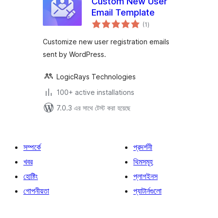
Custom New User
Email Template
total
(1
)
ratings
Customize new user registration emails
sent by WordPress.
LogicRays Technologies
100+ active installations
7.0.3 এর সাথে টেস্ট করা হয়েছে
সম্পর্কে
প্রদর্শনী
খবর
থিমসমূহ
হোষ্টিং
প্লাগইনস
গোপনীয়তা
প্যাটার্নগুলো