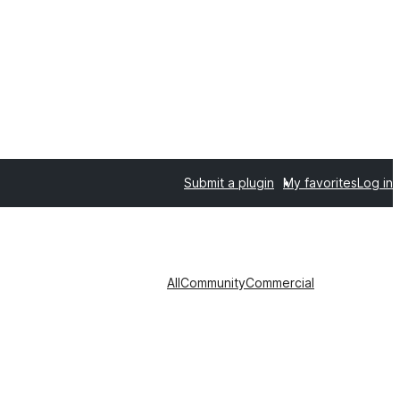
Submit a plugin
My favorites
Log in
All
Community
Commercial