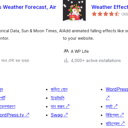
 Weather Forecast, Air
Weather Effec
(30
orical Data, Sun & Moon Times, AI
Add animated falling effects like 
ntor.
to your website.
A WP Life
সাথে টেস্ট করা হয়েছে
4,000+ active installations
খুন
জড়িত হোন
WordPres
োর্ট
ইভেন্টগুলি
↗
ভেলপারগণ
দান করুন
↗
ম্যাট
↗
ordPress.tv
↗
Swag
↗
বিবিপ্রেস
↗
বাডিপ্রেস
↗