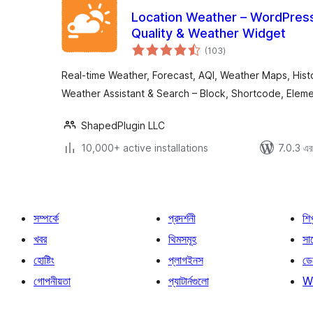
Location Weather – WordPress
Quality & Weather Widget
total
(103
)
ratings
Real-time Weather, Forecast, AQI, Weather Maps, Hist
Weather Assistant & Search – Block, Shortcode, Eleme
ShapedPlugin LLC
10,000+ active installations
7.0.3 এর 
সম্পর্কে
প্রদর্শনী
শি
খবর
থিমসমূহ
সাপ
হোষ্টিং
প্লাগইনস
ডে
গোপনীয়তা
প্যাটার্নগুলো
W