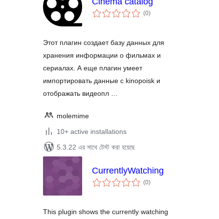
Cinema catalog
total
(0
)
ratings
Этот плагин создает базу данных для
хранения информации о фильмах и
сериалах. А еще плагин умеет
импортировать данные с kinopoisk и
отображать видеопл …
molemime
10+ active installations
5.3.22 এর সাথে টেস্ট করা হয়েছে
CurrentlyWatching
total
(0
)
ratings
This plugin shows the currently watching