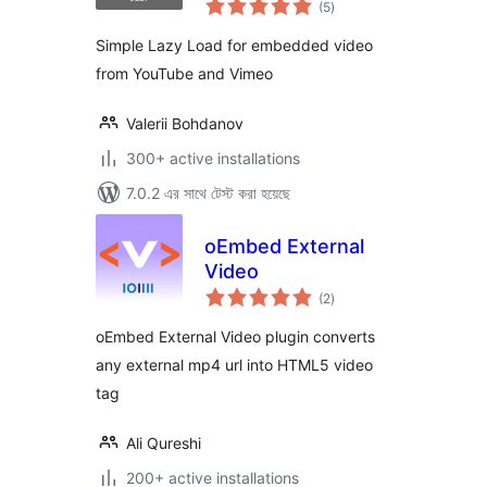
(5
)
ratings
Simple Lazy Load for embedded video
from YouTube and Vimeo
Valerii Bohdanov
300+ active installations
7.0.2 এর সাথে টেস্ট করা হয়েছে
oEmbed External
Video
total
(2
)
ratings
oEmbed External Video plugin converts
any external mp4 url into HTML5 video
tag
Ali Qureshi
200+ active installations