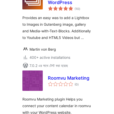
WordPress
total
(10
)
ratings
Provides an easy was to add a Lightbox
to Images in Gutenberg image, gallery
and Media-with-Text-Blocks. Additionally
to Youtube and HTML5 Videos but …
Martin von Berg
400+ active installations
7.0.2 এর সাথে টেস্ট করা হয়েছে
Roomvu Marketing
total
(0
)
ratings
Roomvu Marketing plugin Helps you
connect your content calendar in roomvu
with your WordPress website.