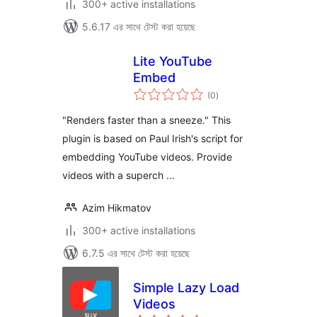
300+ active installations
5.6.17 এর সাথে টেস্ট করা হয়েছে
Lite YouTube
Embed
total
(0
)
ratings
"Renders faster than a sneeze." This
plugin is based on Paul Irish's script for
embedding YouTube videos. Provide
videos with a superch …
Azim Hikmatov
300+ active installations
6.7.5 এর সাথে টেস্ট করা হয়েছে
Simple Lazy Load
Videos
total