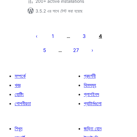
200+ active installations
3.5.2 এর সাথে টেস্ট করা হয়েছে
পোস্ট
পেজিনেশন
1
3
4
…
5
27
…
সম্পর্কে
প্রদর্শনী
খবর
থিমসমূহ
হোষ্টিং
প্লাগইনস
গোপনীয়তা
প্যাটার্নগুলো
শিখুন
জড়িত হোন