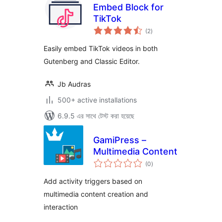
Embed Block for
TikTok
total
(2
)
ratings
Easily embed TikTok videos in both
Gutenberg and Classic Editor.
Jb Audras
500+ active installations
6.9.5 এর সাথে টেস্ট করা হয়েছে
GamiPress –
Multimedia Content
total
(0
)
ratings
Add activity triggers based on
multimedia content creation and
interaction