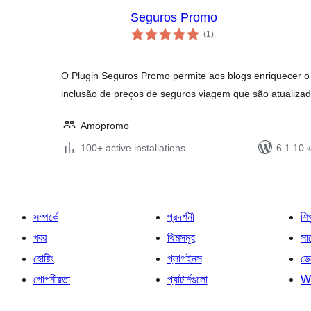
Seguros Promo
total
(1
)
ratings
O Plugin Seguros Promo permite aos blogs enriquecer o
inclusão de preços de seguros viagem que são atualiza
Amopromo
100+ active installations
6.1.10 এর
সম্পর্কে
প্রদর্শনী
শি
খবর
থিমসমূহ
সাপ
হোষ্টিং
প্লাগইনস
ডে
গোপনীয়তা
প্যাটার্নগুলো
W