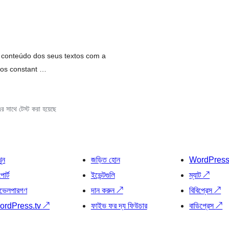
 conteúdo dos seus textos com a
dos constant …
 সাথে টেস্ট করা হয়েছে
খুন
জড়িত হোন
WordPres
োর্ট
ইভেন্টগুলি
ম্যাট
↗
ভেলপারগণ
দান করুন
↗
বিবিপ্রেস
↗
ordPress.tv
↗
ফাইভ ফর দ্য ফিউচার
বাডিপ্রেস
↗