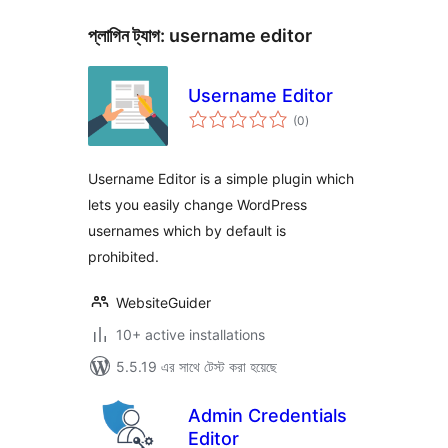
প্লাগিন ট্যাগ:
username editor
Username Editor
total
(0
)
ratings
Username Editor is a simple plugin which
lets you easily change WordPress
usernames which by default is
prohibited.
WebsiteGuider
10+ active installations
5.5.19 এর সাথে টেস্ট করা হয়েছে
Admin Credentials
Editor