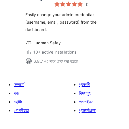
total
(1
)
ratings
Easily change your admin credentials
(username, email, password) from the
dashboard.
Luqman Safay
10+ active installations
6.8.7 এর সাথে টেস্ট করা হয়েছে
সম্পর্কে
প্রদর্শনী
খবর
থিমসমূহ
হোষ্টিং
প্লাগইনস
গোপনীয়তা
প্যাটার্নগুলো