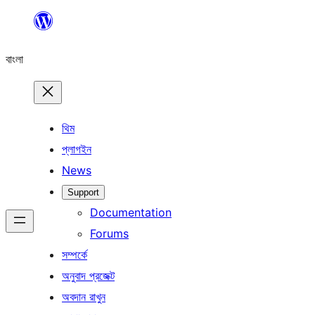
এড়িয়ে
কনটেন্টে
বাংলা
যান
থিম
প্লাগইন
News
Support
Documentation
Forums
সম্পর্কে
অনুবাদ প্রজেক্ট
অবদান রাখুন