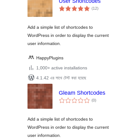
User Shortcodes
total
(12
)
ratings
Add a simple list of shortcodes to
WordPress in order to display the current
user information.
HappyPlugins
1,000+ active installations
4.1.42 এর সাথে টেস্ট করা হয়েছে
Gleam Shortcodes
total
(0
)
ratings
Add a simple list of shortcodes to
WordPress in order to display the current
user information.