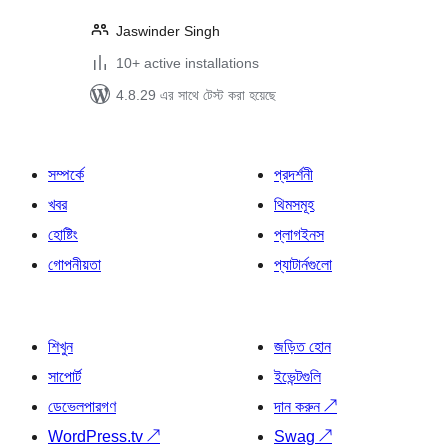
Jaswinder Singh
10+ active installations
4.8.29 এর সাথে টেস্ট করা হয়েছে
সম্পর্কে
প্রদর্শনী
খবর
থিমসমূহ
হোষ্টিং
প্লাগইনস
গোপনীয়তা
প্যাটার্নগুলো
শিখুন
জড়িত হোন
সাপোর্ট
ইভেন্টগুলি
ডেভেলপারগণ
দান করুন
↗
WordPress.tv
↗
Swag
↗