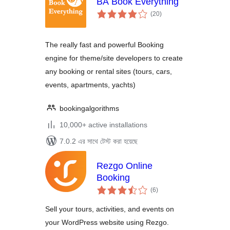
BA Book Everything
total
(20
)
ratings
The really fast and powerful Booking
engine for theme/site developers to create
any booking or rental sites (tours, cars,
events, apartments, yachts)
bookingalgorithms
10,000+ active installations
7.0.2 এর সাথে টেস্ট করা হয়েছে
Rezgo Online
Booking
total
(6
)
ratings
Sell your tours, activities, and events on
your WordPress website using Rezgo.