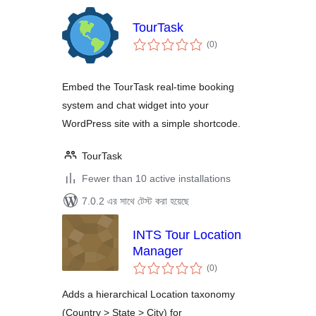
TourTask
total
(0
)
ratings
Embed the TourTask real-time booking
system and chat widget into your
WordPress site with a simple shortcode.
TourTask
Fewer than 10 active installations
7.0.2 এর সাথে টেস্ট করা হয়েছে
INTS Tour Location
Manager
total
(0
)
ratings
Adds a hierarchical Location taxonomy
(Country > State > City) for