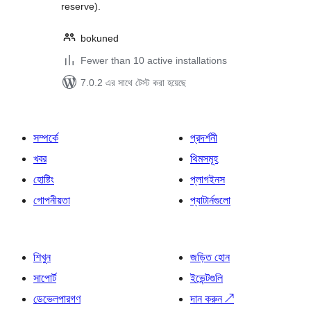
reserve).
bokuned
Fewer than 10 active installations
7.0.2 এর সাথে টেস্ট করা হয়েছে
সম্পর্কে
প্রদর্শনী
খবর
থিমসমূহ
হোষ্টিং
প্লাগইনস
গোপনীয়তা
প্যাটার্নগুলো
শিখুন
জড়িত হোন
সাপোর্ট
ইভেন্টগুলি
ডেভেলপারগণ
দান করুন
↗