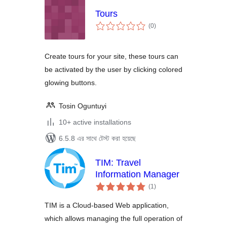
Tours
total
(0
)
ratings
Create tours for your site, these tours can
be activated by the user by clicking colored
glowing buttons.
Tosin Oguntuyi
10+ active installations
6.5.8 এর সাথে টেস্ট করা হয়েছে
TIM: Travel
Information Manager
total
(1
)
ratings
TIM is a Cloud-based Web application,
which allows managing the full operation of