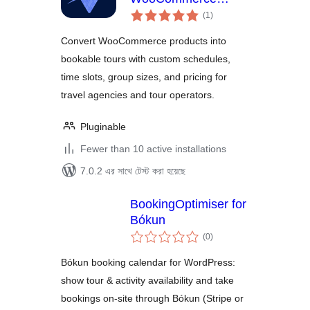
total
Products into
(1
)
ratings
Adventures
Convert WooCommerce products into
bookable tours with custom schedules,
time slots, group sizes, and pricing for
travel agencies and tour operators.
Pluginable
Fewer than 10 active installations
7.0.2 এর সাথে টেস্ট করা হয়েছে
BookingOptimiser for
Bókun
total
(0
)
ratings
Bókun booking calendar for WordPress:
show tour & activity availability and take
bookings on-site through Bókun (Stripe or