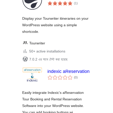
total
(1
)
ratings
Display your Tourwriter itineraries on your
WordPress website using a simple
shortcode.
Tourwriter
50+ active installations
7.0.2 এর সাথে টেস্ট করা হয়েছে
indexic aReservation
total
(0
)
ratings
Easily integrate Indexic's aReservation
Tour Booking and Rental Reservation
Software into your WordPress website.
You can add booking buttons wi …