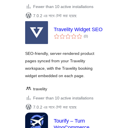
Fewer than 10 active installations
7.0.2 এর সাথে টেস্ট করা হয়েছে
Travelity Widget SEO
total
(0
)
ratings
SEO-friendly, server-rendered product
pages synced from your Travelity
workspace, with the Travelity booking
widget embedded on each page.
travelity
Fewer than 10 active installations
7.0.2 এর সাথে টেস্ট করা হয়েছে
Tourify – Turn
WooCommerce