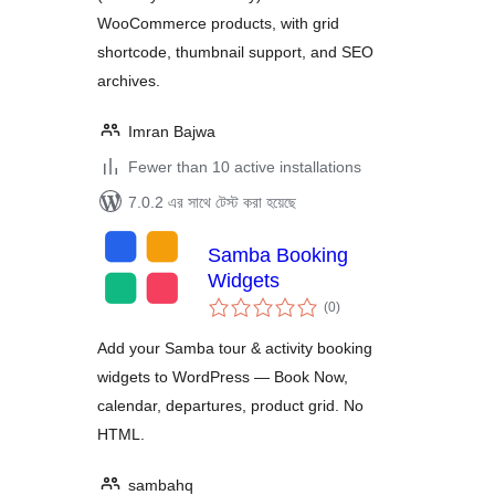
WooCommerce products, with grid
shortcode, thumbnail support, and SEO
archives.
Imran Bajwa
Fewer than 10 active installations
7.0.2 এর সাথে টেস্ট করা হয়েছে
Samba Booking
Widgets
total
(0
)
ratings
Add your Samba tour & activity booking
widgets to WordPress — Book Now,
calendar, departures, product grid. No
HTML.
sambahq