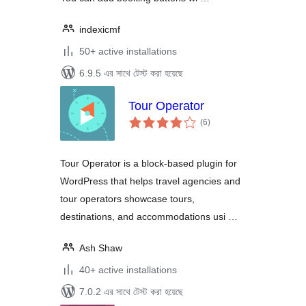
indexicmf
50+ active installations
6.9.5 এর সাথে টেস্ট করা হয়েছে
Tour Operator
total
(6
)
ratings
Tour Operator is a block-based plugin for
WordPress that helps travel agencies and
tour operators showcase tours,
destinations, and accommodations usi …
Ash Shaw
40+ active installations
7.0.2 এর সাথে টেস্ট করা হয়েছে