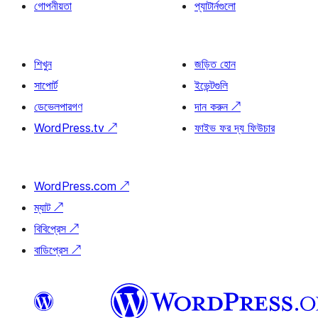
গোপনীয়তা
প্যাটার্নগুলো
শিখুন
জড়িত হোন
সাপোর্ট
ইভেন্টগুলি
ডেভেলপারগণ
দান করুন
↗
WordPress.tv
↗
ফাইভ ফর দ্য ফিউচার
WordPress.com
↗
ম্যাট
↗
বিবিপ্রেস
↗
বাডিপ্রেস
↗