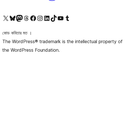
আমাদের X (আগের টুইটার) অ্যাকাউন্টে যান
আমাদের Bluesky অ্যাকাউন্টটি দেখুন
আমাদের মাস্টোডন অ্যাকাউন্টটি দেখুন
আমাদের থ্রেডস অ্যাকাউন্টটি দেখুন
আমাদের ফেসবুক পেজ দেখুন
আমাদের ইন্সটাগ্রাম অ্যাকাউন্ট দেখুন
আমাদের লিঙ্কডইন অ্যাকাউন্টে যান
আমাদের TikTok অ্যাকাউন্টটি দেখুন
আমাদের ইউটিউব চ্যানেলে যান
আমাদের টাম্বলার অ্যাকাউন্ট দেখুন
কোড কবিতার মত ।
The WordPress® trademark is the intellectual property of
the WordPress Foundation.