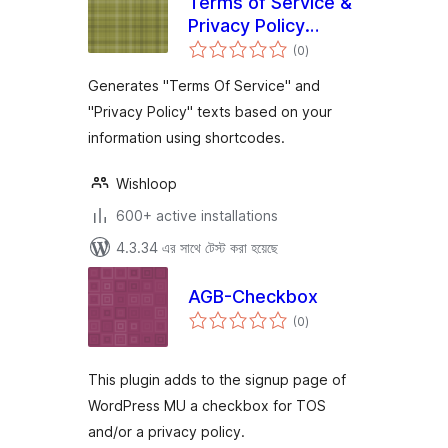
Terms of Service &
Privacy Policy
total
Generator
(0
)
ratings
Generates "Terms Of Service" and
"Privacy Policy" texts based on your
information using shortcodes.
Wishloop
600+ active installations
4.3.34 এর সাথে টেস্ট করা হয়েছে
AGB-Checkbox
total
(0
)
ratings
This plugin adds to the signup page of
WordPress MU a checkbox for TOS
and/or a privacy policy.