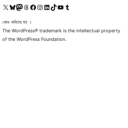
আমাদের X (আগের টুইটার) অ্যাকাউন্টে যান
আমাদের Bluesky অ্যাকাউন্টটি দেখুন
আমাদের মাস্টোডন অ্যাকাউন্টটি দেখুন
আমাদের থ্রেডস অ্যাকাউন্টটি দেখুন
আমাদের ফেসবুক পেজ দেখুন
আমাদের ইন্সটাগ্রাম অ্যাকাউন্ট দেখুন
আমাদের লিঙ্কডইন অ্যাকাউন্টে যান
আমাদের TikTok অ্যাকাউন্টটি দেখুন
আমাদের ইউটিউব চ্যানেলে যান
আমাদের টাম্বলার অ্যাকাউন্ট দেখুন
কোড কবিতার মত ।
The WordPress® trademark is the intellectual property
of the WordPress Foundation.