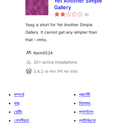
Yet Another Simple
Gallery
total
(5
)
ratings
Yasg is short for Yet Another Simple
Gallery. It cannot get any simpler than
that – imho.
Kermit524
30+ active installations
3.4.2 এর সাথে টেস্ট করা হয়েছে
সম্পর্কে
প্রদর্শনী
খবর
থিমসমূহ
হোষ্টিং
প্লাগইনস
গোপনীয়তা
প্যাটার্নগুলো