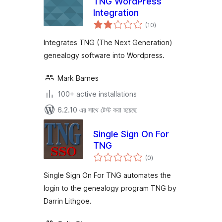
TNG WordPress
Integration
total
(10
)
ratings
Integrates TNG (The Next Generation)
genealogy software into Wordpress.
Mark Barnes
100+ active installations
6.2.10 এর সাথে টেস্ট করা হয়েছে
Single Sign On For
TNG
total
(0
)
ratings
Single Sign On For TNG automates the
login to the genealogy program TNG by
Darrin Lithgoe.