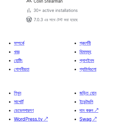
Colin Stearman
30+ active installations
7.0.3 এর সাথে টেস্ট করা হয়েছে
সম্পর্কে
প্রদর্শনী
খবর
থিমসমূহ
হোষ্টিং
প্লাগইনস
গোপনীয়তা
প্যাটার্নগুলো
শিখুন
জড়িত হোন
সাপোর্ট
ইভেন্টগুলি
ডেভেলপারগণ
দান করুন
↗
WordPress.tv
↗
Swag
↗