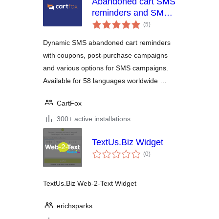
Abandoned cart SMS
reminders and SMS
total
campaigns – CartFox
(5
)
ratings
Dynamic SMS abandoned cart reminders
with coupons, post-purchase campaigns
and various options for SMS campaigns.
Available for 58 languages worldwide …
CartFox
300+ active installations
TextUs.Biz Widget
total
(0
)
ratings
TextUs.Biz Web-2-Text Widget
erichsparks