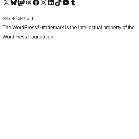
আমাদের X (আগের টুইটার) অ্যাকাউন্টে যান
আমাদের Bluesky অ্যাকাউন্টটি দেখুন
আমাদের মাস্টোডন অ্যাকাউন্টটি দেখুন
আমাদের থ্রেডস অ্যাকাউন্টটি দেখুন
আমাদের ফেসবুক পেজ দেখুন
আমাদের ইন্সটাগ্রাম অ্যাকাউন্ট দেখুন
আমাদের লিঙ্কডইন অ্যাকাউন্টে যান
আমাদের TikTok অ্যাকাউন্টটি দেখুন
আমাদের ইউটিউব চ্যানেলে যান
আমাদের টাম্বলার অ্যাকাউন্ট দেখুন
কোড কবিতার মত ।
The WordPress® trademark is the intellectual property of the
WordPress Foundation.