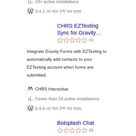
10+ active installations
3.4.2 এর সাথে টেস্ট করা হয়েছে
CHRS EZTexting
Sync for Gravity
total
Forms
(0
)
ratings
Integrate Gravity Forms with EZTexting to
automatically add contacts to your
EZTexting account when forms are
submitted.
CHRS Interactive
Fewer than 10 active installations
6.9.6 এর সাথে টেস্ট করা হয়েছে
Botsplash Chat
total
(0
)
ratings