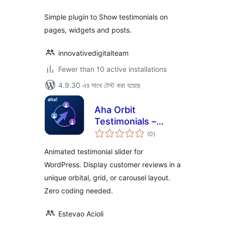
Simple plugin to Show testimonials on
pages, widgets and posts.
innovativedigitalteam
Fewer than 10 active installations
4.9.30 এর সাথে টেস্ট করা হয়েছে
Aha Orbit
Testimonials –
total
Animated
(0
)
ratings
Testimonial Slider
Animated testimonial slider for
WordPress. Display customer reviews in a
unique orbital, grid, or carousel layout.
Zero coding needed.
Estevao Acioli