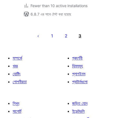
Fewer than 10 active installations
6.8.7 এর সাথে টেস্ট করা হয়েছে
পোস্ট
পেজিনেশন
1
2
3
সম্পর্কে
প্রদর্শনী
খবর
থিমসমূহ
হোষ্টিং
প্লাগইনস
গোপনীয়তা
প্যাটার্নগুলো
শিখুন
জড়িত হোন
সাপোর্ট
ইভেন্টগুলি