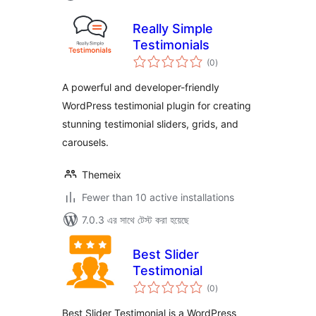
Really Simple
Testimonials
total
(0
)
ratings
A powerful and developer-friendly
WordPress testimonial plugin for creating
stunning testimonial sliders, grids, and
carousels.
Themeix
Fewer than 10 active installations
7.0.3 এর সাথে টেস্ট করা হয়েছে
Best Slider
Testimonial
total
(0
)
ratings
Best Slider Testimonial is a WordPress