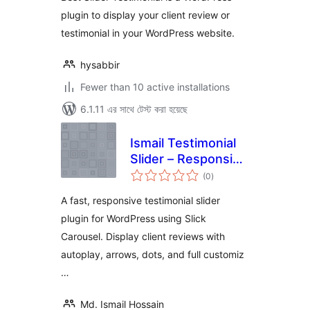
plugin to display your client review or
testimonial in your WordPress website.
hysabbir
Fewer than 10 active installations
6.1.11 এর সাথে টেস্ট করা হয়েছে
Ismail Testimonial
Slider – Responsive
total
Slick Carousel
(0
)
ratings
A fast, responsive testimonial slider
plugin for WordPress using Slick
Carousel. Display client reviews with
autoplay, arrows, dots, and full customiz
…
Md. Ismail Hossain