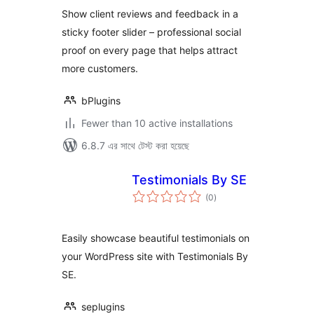
on every page
Show client reviews and feedback in a
sticky footer slider – professional social
proof on every page that helps attract
more customers.
bPlugins
Fewer than 10 active installations
6.8.7 এর সাথে টেস্ট করা হয়েছে
Testimonials By SE
total
(0
)
ratings
Easily showcase beautiful testimonials on
your WordPress site with Testimonials By
SE.
seplugins