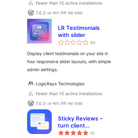
Fewer than 10 active installations
7.0.3 এর সাথে টেস্ট করা হয়েছে
LR Testimonials
with slider
total
(0
)
ratings
Display client testimonials on your site in
four responsive slider layouts, with simple
admin settings.
LogicRays Technologies
Fewer than 10 active installations
7.0.3 এর সাথে টেস্ট করা হয়েছে
Sticky Reviews –
turn client
total
feedback into trust
(1
)
ratings