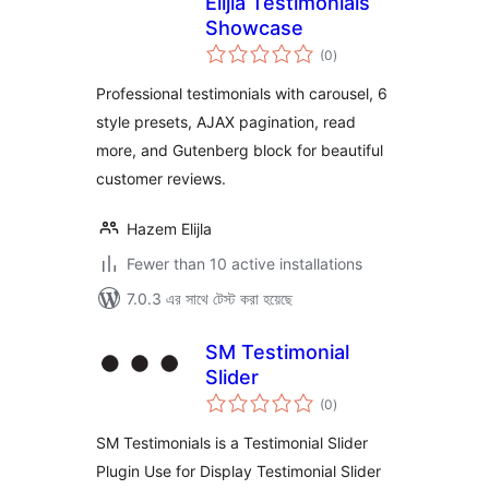
Elijla Testimonials
Showcase
total
(0
)
ratings
Professional testimonials with carousel, 6
style presets, AJAX pagination, read
more, and Gutenberg block for beautiful
customer reviews.
Hazem Elijla
Fewer than 10 active installations
7.0.3 এর সাথে টেস্ট করা হয়েছে
SM Testimonial
Slider
total
(0
)
ratings
SM Testimonials is a Testimonial Slider
Plugin Use for Display Testimonial Slider