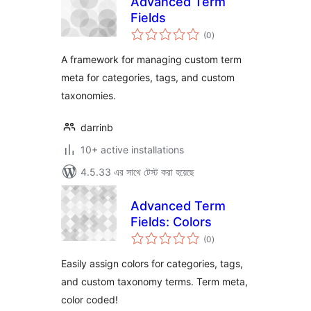
Advanced Term
Fields
total
(0
)
ratings
A framework for managing custom term
meta for categories, tags, and custom
taxonomies.
darrinb
10+ active installations
4.5.33 এর সাথে টেস্ট করা হয়েছে
Advanced Term
Fields: Colors
total
(0
)
ratings
Easily assign colors for categories, tags,
and custom taxonomy terms. Term meta,
color coded!