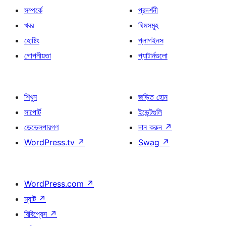
সম্পর্কে
প্রদর্শনী
খবর
থিমসমূহ
হোষ্টিং
প্লাগইনস
গোপনীয়তা
প্যাটার্নগুলো
শিখুন
জড়িত হোন
সাপোর্ট
ইভেন্টগুলি
ডেভেলপারগণ
দান করুন
↗
WordPress.tv
↗
Swag
↗
WordPress.com
↗
ম্যাট
↗
বিবিপ্রেস
↗