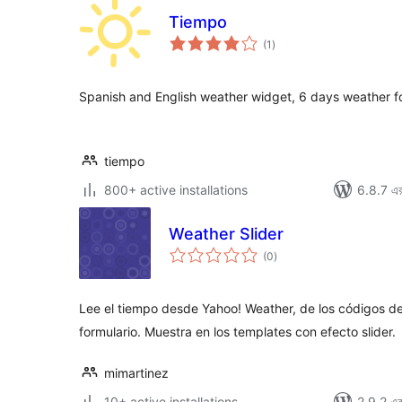
Tiempo
total
(1
)
ratings
Spanish and English weather widget, 6 days weather f
tiempo
800+ active installations
6.8.7 এর 
Weather Slider
total
(0
)
ratings
Lee el tiempo desde Yahoo! Weather, de los códigos de
formulario. Muestra en los templates con efecto slider.
mimartinez
10+ active installations
2.9.2 এর 