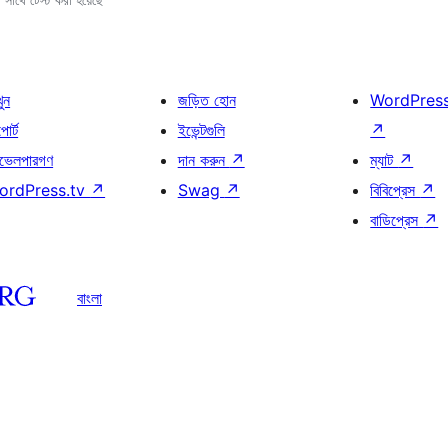
খুন
জড়িত হোন
WordPres
োর্ট
ইভেন্টগুলি
↗
ভেলপারগণ
দান করুন
↗
ম্যাট
↗
ordPress.tv
↗
Swag
↗
বিবিপ্রেস
↗
বাডিপ্রেস
↗
বাংলা