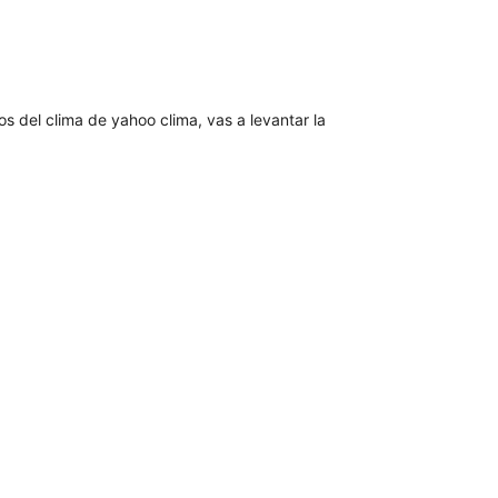
tal
tings
tos del clima de yahoo clima, vas a levantar la