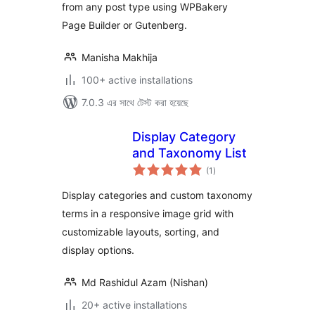
from any post type using WPBakery
Page Builder or Gutenberg.
Manisha Makhija
100+ active installations
7.0.3 এর সাথে টেস্ট করা হয়েছে
Display Category
and Taxonomy List
total
(1
)
ratings
Display categories and custom taxonomy
terms in a responsive image grid with
customizable layouts, sorting, and
display options.
Md Rashidul Azam (Nishan)
20+ active installations