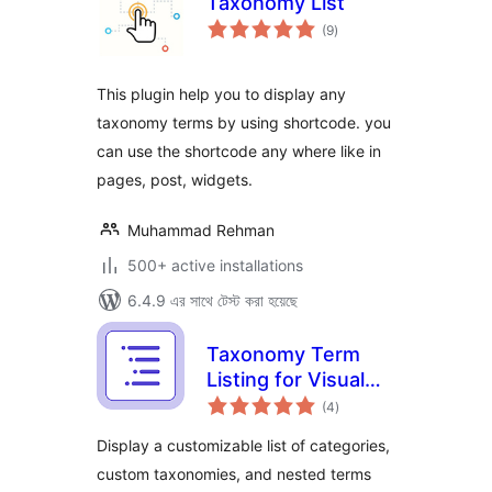
Taxonomy List
total
(9
)
ratings
This plugin help you to display any
taxonomy terms by using shortcode. you
can use the shortcode any where like in
pages, post, widgets.
Muhammad Rehman
500+ active installations
6.4.9 এর সাথে টেস্ট করা হয়েছে
Taxonomy Term
Listing for Visual
total
Composer
(4
)
ratings
Display a customizable list of categories,
custom taxonomies, and nested terms