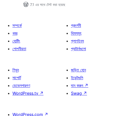
7.1 এর সাথে টেস্ট করা হয়েছে
সম্পর্কে
প্রদর্শনী
খবর
থিমসমূহ
হোষ্টিং
প্লাগইনস
গোপনীয়তা
প্যাটার্নগুলো
শিখুন
জড়িত হোন
সাপোর্ট
ইভেন্টগুলি
ডেভেলপারগণ
দান করুন
↗
WordPress.tv
↗
Swag
↗
WordPress.com
↗