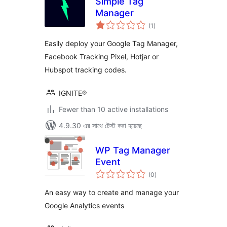
Simple Tag
Manager
total
(1
)
ratings
Easily deploy your Google Tag Manager,
Facebook Tracking Pixel, Hotjar or
Hubspot tracking codes.
IGNITE®
Fewer than 10 active installations
4.9.30 এর সাথে টেস্ট করা হয়েছে
WP Tag Manager
Event
total
(0
)
ratings
An easy way to create and manage your
Google Analytics events