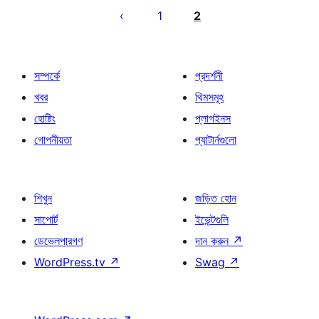
পেজিনেশন
1
2
সম্পর্কে
প্রদর্শনী
খবর
থিমসমূহ
হোষ্টিং
প্লাগইনস
গোপনীয়তা
প্যাটার্নগুলো
শিখুন
জড়িত হোন
সাপোর্ট
ইভেন্টগুলি
ডেভেলপারগণ
দান করুন
↗
WordPress.tv
↗
Swag
↗