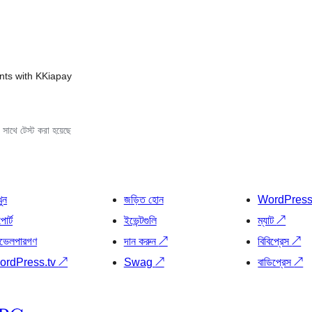
nts with KKiapay
সাথে টেস্ট করা হয়েছে
খুন
জড়িত হোন
WordPres
োর্ট
ইভেন্টগুলি
ম্যাট
↗
ভেলপারগণ
দান করুন
↗
বিবিপ্রেস
↗
ordPress.tv
↗
Swag
↗
বাডিপ্রেস
↗