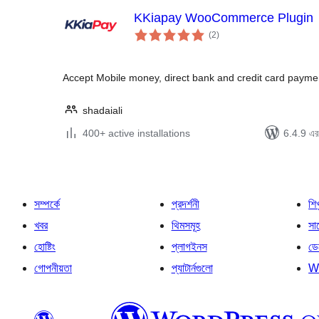
KKiapay WooCommerce Plugin
total
(2
)
ratings
Accept Mobile money, direct bank and credit card payme
shadaiali
400+ active installations
6.4.9 এর 
সম্পর্কে
প্রদর্শনী
শি
খবর
থিমসমূহ
সাপ
হোষ্টিং
প্লাগইনস
ডে
গোপনীয়তা
প্যাটার্নগুলো
W