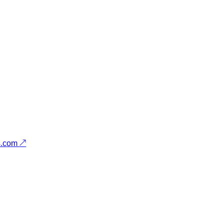
s.com
↗