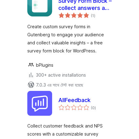
Survey Form Block –
collect answers and
total
insights from your
(1
)
ratings
audience
Create custom survey forms in
Gutenberg to engage your audience
and collect valuable insights – a free
survey form block for WordPress.
bPlugins
300+ active installations
7.0.3 এর সাথে টেস্ট করা হয়েছে
AllFeedback
total
(0
)
ratings
Collect customer feedback and NPS
scores with a customizable survey