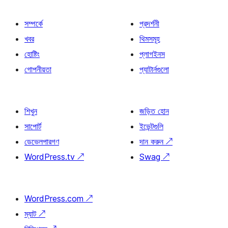
সম্পর্কে
প্রদর্শনী
খবর
থিমসমূহ
হোষ্টিং
প্লাগইনস
গোপনীয়তা
প্যাটার্নগুলো
শিখুন
জড়িত হোন
সাপোর্ট
ইভেন্টগুলি
ডেভেলপারগণ
দান করুন
↗
WordPress.tv
↗
Swag
↗
WordPress.com
↗
ম্যাট
↗