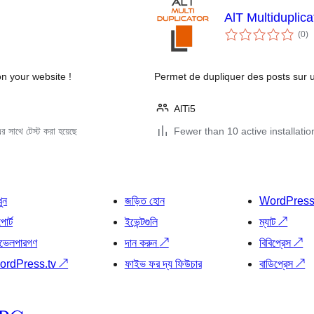
AlT Multiduplica
to
(0
)
ra
on your website !
Permet de dupliquer des posts sur u
AlTi5
 সাথে টেস্ট করা হয়েছে
Fewer than 10 active installatio
খুন
জড়িত হোন
WordPres
োর্ট
ইভেন্টগুলি
ম্যাট
↗
ভেলপারগণ
দান করুন
↗
বিবিপ্রেস
↗
ordPress.tv
↗
ফাইভ ফর দ্য ফিউচার
বাডিপ্রেস
↗