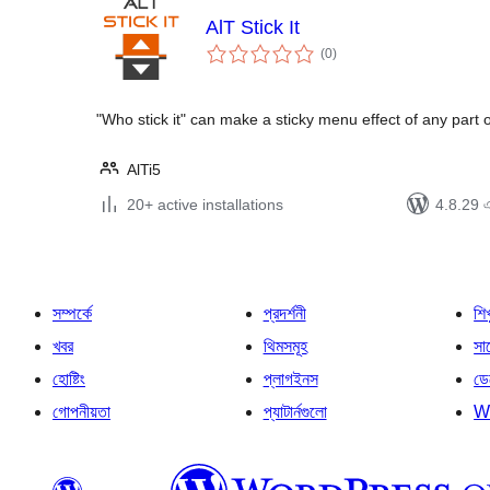
AlT Stick It
total
(0
)
ratings
"Who stick it" can make a sticky menu effect of any part 
AlTi5
20+ active installations
4.8.29 এর
সম্পর্কে
প্রদর্শনী
শি
খবর
থিমসমূহ
সাপ
হোষ্টিং
প্লাগইনস
ডে
গোপনীয়তা
প্যাটার্নগুলো
W