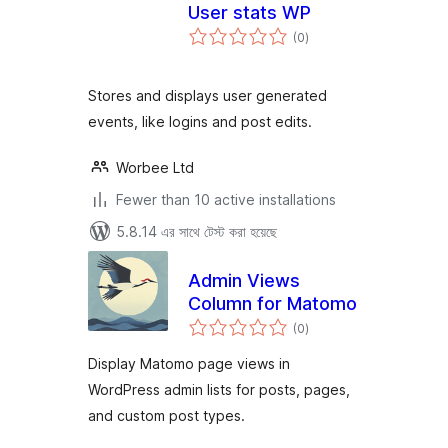
User stats WP
total
(0
)
ratings
Stores and displays user generated
events, like logins and post edits.
Worbee Ltd
Fewer than 10 active installations
5.8.14 এর সাথে টেস্ট করা হয়েছে
Admin Views
Column for Matomo
total
(0
)
ratings
Display Matomo page views in
WordPress admin lists for posts, pages,
and custom post types.