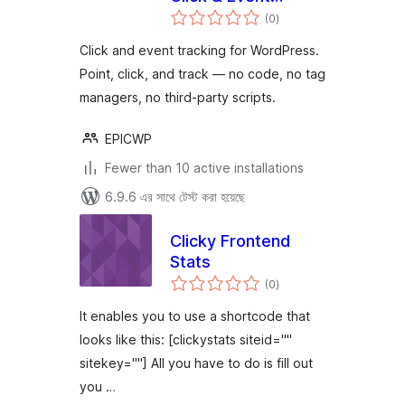
total
Tracking for
(0
)
ratings
WordPress
Click and event tracking for WordPress.
Point, click, and track — no code, no tag
managers, no third-party scripts.
EPICWP
Fewer than 10 active installations
6.9.6 এর সাথে টেস্ট করা হয়েছে
Clicky Frontend
Stats
total
(0
)
ratings
It enables you to use a shortcode that
looks like this: [clickystats siteid=""
sitekey=""] All you have to do is fill out
you …