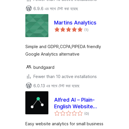
6.9.6 এর সাথে টেস্ট করা হয়েছে
Martins Analytics
total
(1
)
ratings
Simple and GDPR,CCPA,PIPEDA friendly
Google Analytics alternative
bundgaard
Fewer than 10 active installations
6.0.13 এর সাথে টেস্ট করা হয়েছে
Alfred AI – Plain-
English Website
total
Analytics for Small
(0
)
ratings
Business
Easy website analytics for small business