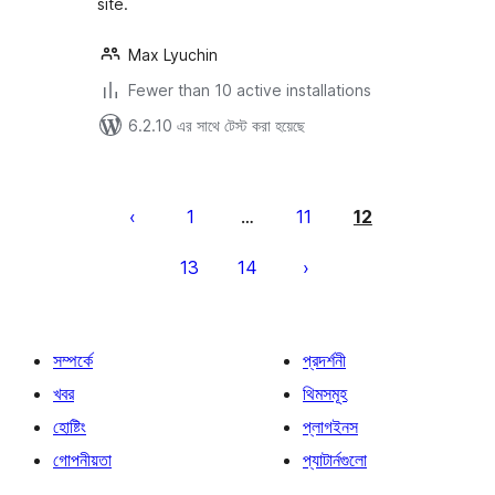
site.
Max Lyuchin
Fewer than 10 active installations
6.2.10 এর সাথে টেস্ট করা হয়েছে
পোস্ট
পেজিনেশন
1
11
12
…
13
14
সম্পর্কে
প্রদর্শনী
খবর
থিমসমূহ
হোষ্টিং
প্লাগইনস
গোপনীয়তা
প্যাটার্নগুলো