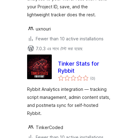
your Project ID, save, and the
lightweight tracker does the rest.
uxnouri
Fewer than 10 active installations
7.0.3 এর সাথে টেস্ট করা হয়েছে
Tinker Stats for
Rybbit
total
(0
)
ratings
Rybbit Analytics integration — tracking
script management, admin content stats,
and postmeta sync for self-hosted
Rybbit.
TinkerCoded
Fewer than 10 active installations