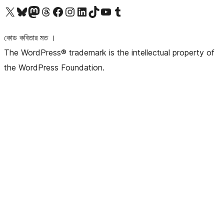
আমাদের X (আগের টুইটার) অ্যাকাউন্টে যান
আমাদের Bluesky অ্যাকাউন্টটি দেখুন
আমাদের মাস্টোডন অ্যাকাউন্টটি দেখুন
আমাদের থ্রেডস অ্যাকাউন্টটি দেখুন
আমাদের ফেসবুক পেজ দেখুন
আমাদের ইন্সটাগ্রাম অ্যাকাউন্ট দেখুন
আমাদের লিঙ্কডইন অ্যাকাউন্টে যান
আমাদের TikTok অ্যাকাউন্টটি দেখুন
আমাদের ইউটিউব চ্যানেলে যান
আমাদের টাম্বলার অ্যাকাউন্ট দেখুন
কোড কবিতার মত ।
The WordPress® trademark is the intellectual property of
the WordPress Foundation.