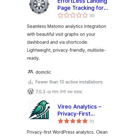
EffortLess Landing
Page Tracking for
total
Matomo
(0
)
ratings
Seamless Matomo analytics integration
with beautiful visit graphs on your
dashboard and via shortcode.
Lightweight, privacy-friendly, multisite-
ready.
domclic
Fewer than 10 active installations
7.0.3 এর সাথে টেস্ট করা হয়েছে
Vireo Analytics –
Privacy-First
total
WordPress
(1
)
ratings
Analytics
Privacy-first WordPress analytics. Clean