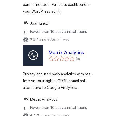
banner needed. Full stats dashboard in
your WordPress admin.
Joan Linux
Fewer than 10 active installations
7.0.3 এর সাথে টেস্ট করা হয়েছে
Metrix Analytics
total
(0
)
ratings
Privacy-focused web analytics with real-
time visitor insights. GDPR compliant
alternative to Google Analytics.
Metrix Analytics
Fewer than 10 active installations
6.8.7 এর সাথে টেস্ট করা হয়েছে