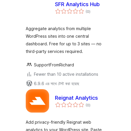
SFR Analytics Hub
total
(0
)
ratings
Aggregate analytics from multiple
WordPress sites into one central
dashboard. Free for up to 3 sites — no
third-party services required.
SupportFromRichard
Fewer than 10 active installations
6.9.6 এর সাথে টেস্ট করা হয়েছে
Reignat Analytics
total
(0
)
ratings
Add privacy-friendly Reignat web
analytics to your WordPress site. Paste