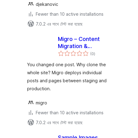
djekanovic
Fewer than 10 active installations
7.0.2 এর সাথে টেস্ট করা হয়েছে
Migro – Content
Migration &
total
Deployment
(0
)
ratings
You changed one post. Why clone the
whole site? Migro deploys individual
posts and pages between staging and
production.
migro
Fewer than 10 active installations
7.0.2 এর সাথে টেস্ট করা হয়েছে
Sample Images