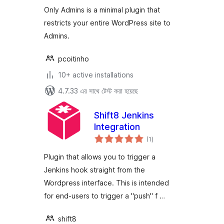
Only Admins is a minimal plugin that
restricts your entire WordPress site to
Admins.
pcoitinho
10+ active installations
4.7.33 এর সাথে টেস্ট করা হয়েছে
Shift8 Jenkins
Integration
total
(1
)
ratings
Plugin that allows you to trigger a
Jenkins hook straight from the
Wordpress interface. This is intended
for end-users to trigger a "push" f …
shift8