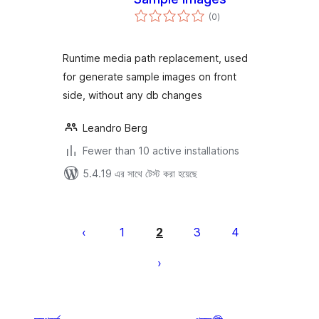
total
(0
)
ratings
Runtime media path replacement, used
for generate sample images on front
side, without any db changes
Leandro Berg
Fewer than 10 active installations
5.4.19 এর সাথে টেস্ট করা হয়েছে
পোস্ট
পেজিনেশন
1
2
3
4