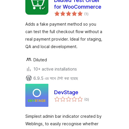
Diluted Test Order
for WooCommerce
total
(1
)
ratings
Adds a fake payment method so you
can test the full checkout flow without a
real payment provider. Ideal for staging,
QA and local development.
Diluted
10+ active installations
6.9.5 এর সাথে টেস্ট করা হয়েছে
DevStage
total
(0
)
ratings
Simplest admin bar indicator created by
Weblings, to easily recognise whether