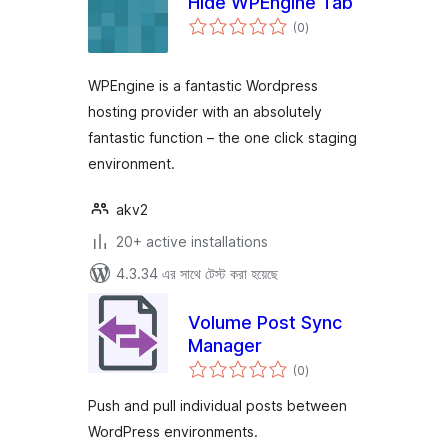
Hide WPEngine Tab
total
(0
)
ratings
WPEngine is a fantastic Wordpress
hosting provider with an absolutely
fantastic function – the one click staging
environment.
akv2
20+ active installations
4.3.34 এর সাথে টেস্ট করা হয়েছে
Volume Post Sync
Manager
total
(0
)
ratings
Push and pull individual posts between
WordPress environments.