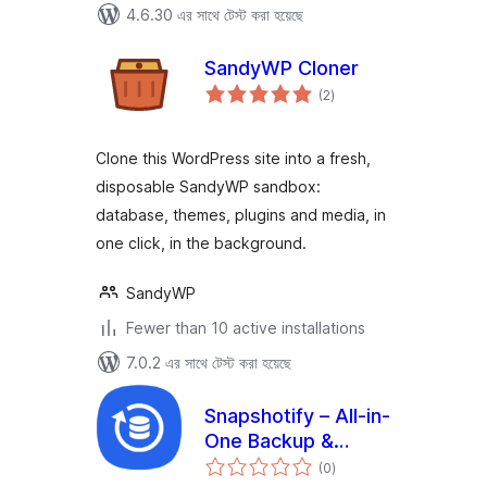
4.6.30 এর সাথে টেস্ট করা হয়েছে
SandyWP Cloner
total
(2
)
ratings
Clone this WordPress site into a fresh,
disposable SandyWP sandbox:
database, themes, plugins and media, in
one click, in the background.
SandyWP
Fewer than 10 active installations
7.0.2 এর সাথে টেস্ট করা হয়েছে
Snapshotify – All-in-
One Backup &
total
Restore & Migrate
(0
)
ratings