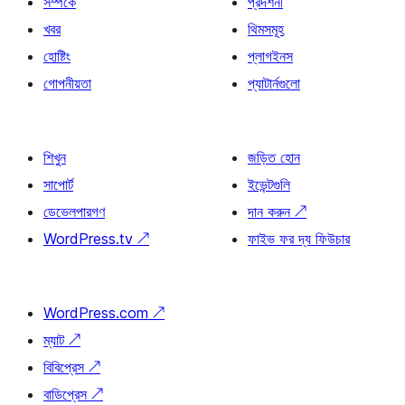
সম্পর্কে
প্রদর্শনী
খবর
থিমসমূহ
হোষ্টিং
প্লাগইনস
গোপনীয়তা
প্যাটার্নগুলো
শিখুন
জড়িত হোন
সাপোর্ট
ইভেন্টগুলি
ডেভেলপারগণ
দান করুন
↗
WordPress.tv
↗
ফাইভ ফর দ্য ফিউচার
WordPress.com
↗
ম্যাট
↗
বিবিপ্রেস
↗
বাডিপ্রেস
↗