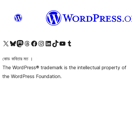
আমাদের X (আগের টুইটার) অ্যাকাউন্টে যান
আমাদের Bluesky অ্যাকাউন্টটি দেখুন
আমাদের মাস্টোডন অ্যাকাউন্টটি দেখুন
আমাদের থ্রেডস অ্যাকাউন্টটি দেখুন
আমাদের ফেসবুক পেজ দেখুন
আমাদের ইন্সটাগ্রাম অ্যাকাউন্ট দেখুন
আমাদের লিঙ্কডইন অ্যাকাউন্টে যান
আমাদের TikTok অ্যাকাউন্টটি দেখুন
আমাদের ইউটিউব চ্যানেলে যান
আমাদের টাম্বলার অ্যাকাউন্ট দেখুন
কোড কবিতার মত ।
The WordPress® trademark is the intellectual property of
the WordPress Foundation.