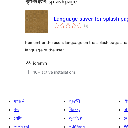
প্লাগিন ট্যাগ:
splashpage
Language saver for splash p
total
(0
)
ratings
Remember the users language on the splash page and
language of the user.
jorenvh
10+ active installations
সম্পর্কে
প্রদর্শনী
শি
খবর
থিমসমূহ
সাপ
হোষ্টিং
প্লাগইনস
ডে
গোপনীয়তা
প্যাটার্নগুলো
W