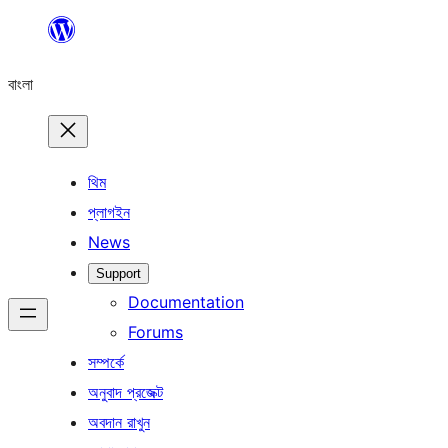
এড়িয়ে
কনটেন্টে
বাংলা
যান
থিম
প্লাগইন
News
Support
Documentation
Forums
সম্পর্কে
অনুবাদ প্রজেক্ট
অবদান রাখুন