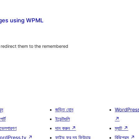
ages using WPML
 redirect them to the remembered
খুন
জড়িত হোন
WordPres
োর্ট
ইভেন্টগুলি
↗
ভেলপারগণ
দান করুন
↗
ম্যাট
↗
ordPress.tv
↗
ফাইভ ফর দ্য ফিউচার
বিবিপ্রেস
↗