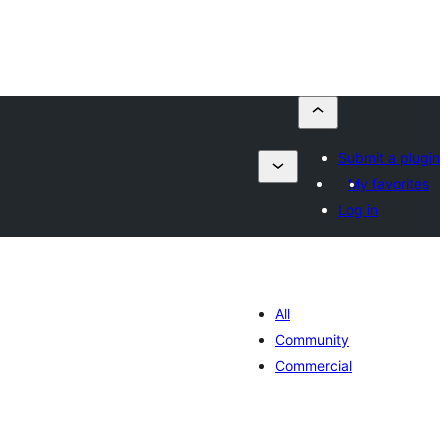
Submit a plugin
My favorites
Log in
All
Community
Commercial