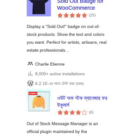
Sold Out Badge for
WooCommerce
total
(25
)
ratings
Display a "Sold Out!" badge on out-of-
stock products. Show the text and colors
you want. Perfect for artists, artisans, real
estate professionals…
Charlie Etienne
8,000+ active installations
6.2.10 এর সাথে টেস্ট করা হয়েছে
ওউট অফ স্টক ম্যানেজার ফর
উকুমার্স
total
(6
)
ratings
Out of Stock Message Manager is an
official plugin maintained by the