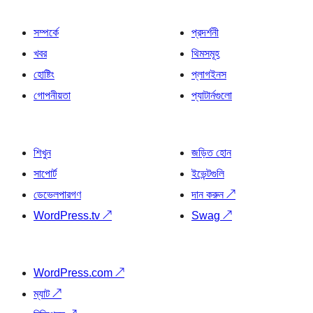
সম্পর্কে
প্রদর্শনী
খবর
থিমসমূহ
হোষ্টিং
প্লাগইনস
গোপনীয়তা
প্যাটার্নগুলো
শিখুন
জড়িত হোন
সাপোর্ট
ইভেন্টগুলি
ডেভেলপারগণ
দান করুন
↗
WordPress.tv
↗
Swag
↗
WordPress.com
↗
ম্যাট
↗