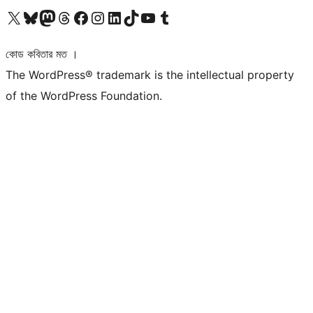
আমাদের X (আগের টুইটার) অ্যাকাউন্টে যান
আমাদের Bluesky অ্যাকাউন্টটি দেখুন
আমাদের মাস্টোডন অ্যাকাউন্টটি দেখুন
আমাদের থ্রেডস অ্যাকাউন্টটি দেখুন
আমাদের ফেসবুক পেজ দেখুন
আমাদের ইন্সটাগ্রাম অ্যাকাউন্ট দেখুন
আমাদের লিঙ্কডইন অ্যাকাউন্টে যান
আমাদের TikTok অ্যাকাউন্টটি দেখুন
আমাদের ইউটিউব চ্যানেলে যান
আমাদের টাম্বলার অ্যাকাউন্ট দেখুন
কোড কবিতার মত ।
The WordPress® trademark is the intellectual property
of the WordPress Foundation.