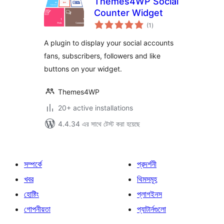
Themes4WP Social
Counter Widget
total
(1
)
ratings
A plugin to display your social accounts
fans, subscribers, followers and like
buttons on your widget.
Themes4WP
20+ active installations
4.4.34 এর সাথে টেস্ট করা হয়েছে
সম্পর্কে
প্রদর্শনী
খবর
থিমসমূহ
হোষ্টিং
প্লাগইনস
গোপনীয়তা
প্যাটার্নগুলো