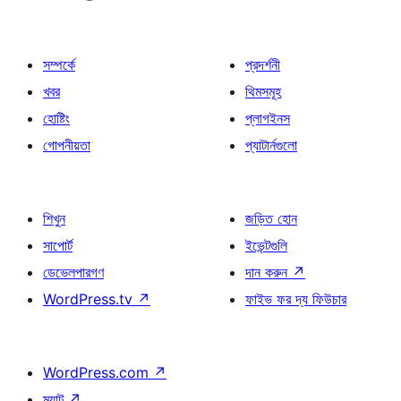
সম্পর্কে
প্রদর্শনী
খবর
থিমসমূহ
হোষ্টিং
প্লাগইনস
গোপনীয়তা
প্যাটার্নগুলো
শিখুন
জড়িত হোন
সাপোর্ট
ইভেন্টগুলি
ডেভেলপারগণ
দান করুন
↗
WordPress.tv
↗
ফাইভ ফর দ্য ফিউচার
WordPress.com
↗
ম্যাট
↗