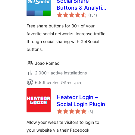
Social Share
Buttons & Analytics
total
Plugin –
(154
)
ratings
GetSocial.io
Free share buttons for 30+ of your
favorite social networks. Increase traffic
through social sharing with GetSocial
buttons.
Joao Romao
2,000+ active installations
6.5.9 এর সাথে টেস্ট করা হয়েছে
Heateor Login –
Social Login Plugin
total
(3
)
ratings
Allow your website visitors to login to
your website via their Facebook