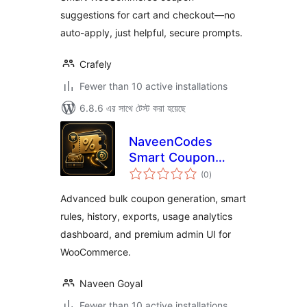
suggestions for cart and checkout—no
auto-apply, just helpful, secure prompts.
Crafely
Fewer than 10 active installations
6.8.6 এর সাথে টেস্ট করা হয়েছে
NaveenCodes
Smart Coupon
total
Generator for
(0
)
ratings
WooCommerce
Advanced bulk coupon generation, smart
rules, history, exports, usage analytics
dashboard, and premium admin UI for
WooCommerce.
Naveen Goyal
Fewer than 10 active installations