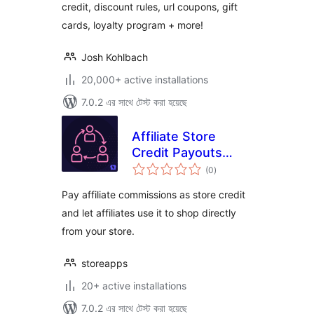
credit, discount rules, url coupons, gift
cards, loyalty program + more!
Josh Kohlbach
20,000+ active installations
7.0.2 এর সাথে টেস্ট করা হয়েছে
Affiliate Store
Credit Payouts
total
Integration For
(0
)
ratings
WooCommerce
Pay affiliate commissions as store credit
and let affiliates use it to shop directly
from your store.
storeapps
20+ active installations
7.0.2 এর সাথে টেস্ট করা হয়েছে