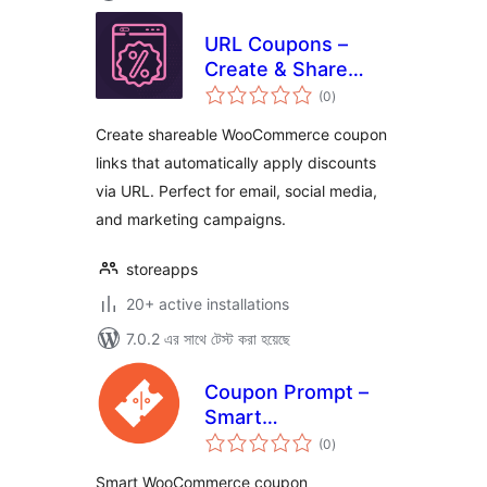
URL Coupons –
Create & Share
total
Discount Links for
(0
)
ratings
WooCommerce
Create shareable WooCommerce coupon
links that automatically apply discounts
via URL. Perfect for email, social media,
and marketing campaigns.
storeapps
20+ active installations
7.0.2 এর সাথে টেস্ট করা হয়েছে
Coupon Prompt –
Smart
total
WooCommerce
(0
)
ratings
Coupon Notices
Smart WooCommerce coupon