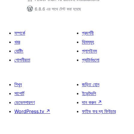
6.8.6 এর সাথে টেস্ট করা হয়েছে
সম্পর্কে
প্রদর্শনী
খবর
থিমসমূহ
হোষ্টিং
প্লাগইনস
গোপনীয়তা
প্যাটার্নগুলো
শিখুন
জড়িত হোন
সাপোর্ট
ইভেন্টগুলি
ডেভেলপারগণ
দান করুন
↗
WordPress.tv
↗
ফাইভ ফর দ্য ফিউচার