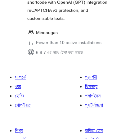
shortcode with OpenAI (GPT) integration,
reCAPTCHA v3 protection, and
customizable texts.
Mindaugas
Fewer than 10 active installations
6.8.7 এর সাথে টেস্ট করা হয়েছে
সম্পর্কে
প্রদর্শনী
খবর
থিমসমূহ
হোষ্টিং
প্লাগইনস
গোপনীয়তা
প্যাটার্নগুলো
শিখুন
জড়িত হোন