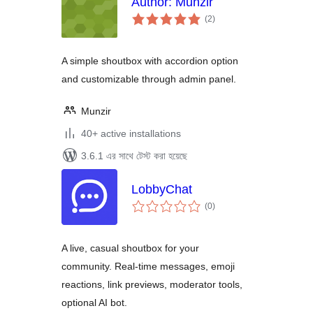
Author: Munzir
total
(2
)
ratings
A simple shoutbox with accordion option
and customizable through admin panel.
Munzir
40+ active installations
3.6.1 এর সাথে টেস্ট করা হয়েছে
LobbyChat
total
(0
)
ratings
A live, casual shoutbox for your
community. Real-time messages, emoji
reactions, link previews, moderator tools,
optional AI bot.