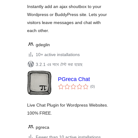
Instantly add an ajax shoutbox to your
Wordpress or BuddyPress site. Lets your
visitors leave messages and chat with
each other.
gdeglin
10+ active installations
3.2.1 এর সাথে টেস্ট করা হয়েছে
PGreca Chat
total
(0
)
ratings
Live Chat Plugin for Wordpress Websites.
100% FREE.
pgreca
Fewer than 10 active installations