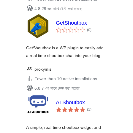
4.8.29 এর সাথে টেস্ট করা হয়েছে
GetShoutbox
total
(0
)
ratings
GetShoutbox is a WP plugin to easily add
a real time shoutbox chat into your blog.
proxymis
Fewer than 10 active installations
6.8.7 এর সাথে টেস্ট করা হয়েছে
AI Shoutbox
total
(1
)
ratings
A simple, real-time shoutbox widget and