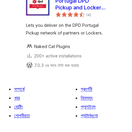
Portugal DPD
Pickup and Lockers
total
network for
(4
)
ratings
WooCommerce
Lets you deliver on the DPD Portugal
Pickup network of partners or Lockers.
Naked Cat Plugins
200+ active installations
7.0.3 এর সাথে টেস্ট করা হয়েছে
সম্পর্কে
প্রদর্শনী
খবর
থিমসমূহ
হোষ্টিং
প্লাগইনস
গোপনীয়তা
প্যাটার্নগুলো