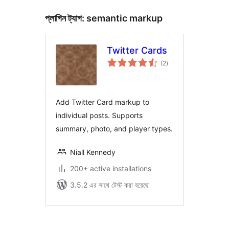
প্লাগিন ট্যাগ:
semantic markup
Twitter Cards
total
(2
)
ratings
Add Twitter Card markup to
individual posts. Supports
summary, photo, and player types.
Niall Kennedy
200+ active installations
3.5.2 এর সাথে টেস্ট করা হয়েছে