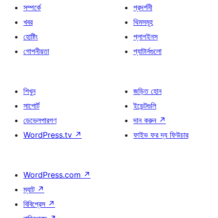
সম্পর্কে
প্রদর্শনী
খবর
থিমসমূহ
হোষ্টিং
প্লাগইনস
গোপনীয়তা
প্যাটার্নগুলো
শিখুন
জড়িত হোন
সাপোর্ট
ইভেন্টগুলি
ডেভেলপারগণ
দান করুন
↗
WordPress.tv
↗
ফাইভ ফর দ্য ফিউচার
WordPress.com
↗
ম্যাট
↗
বিবিপ্রেস
↗