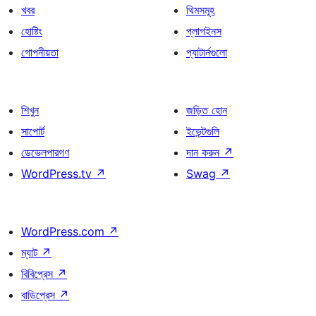
খবর
থিমসমূহ
হোষ্টিং
প্লাগইনস
গোপনীয়তা
প্যাটার্নগুলো
শিখুন
জড়িত হোন
সাপোর্ট
ইভেন্টগুলি
ডেভেলপারগণ
দান করুন
↗
WordPress.tv
↗
Swag
↗
WordPress.com
↗
ম্যাট
↗
বিবিপ্রেস
↗
বাডিপ্রেস
↗