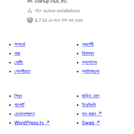
Startup Plus, Inc.
10+ active installations
4.7.34 এর সাথে টেস্ট করা হয়েছে
সম্পর্কে
প্রদর্শনী
খবর
থিমসমূহ
হোষ্টিং
প্লাগইনস
গোপনীয়তা
প্যাটার্নগুলো
শিখুন
জড়িত হোন
সাপোর্ট
ইভেন্টগুলি
ডেভেলপারগণ
দান করুন
↗
WordPress.tv
↗
Swag
↗