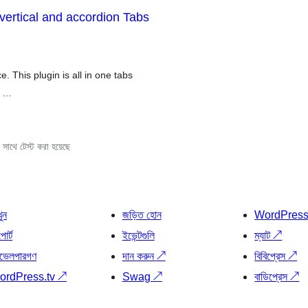
ertical and accordion Tabs
. This plugin is all in one tabs
a …
সাথে টেস্ট করা হয়েছে
খুন
জড়িত হোন
WordPres
োর্ট
ইভেন্টগুলি
ম্যাট
↗
ভেলপারগণ
দান করুন
↗
বিবিপ্রেস
↗
ordPress.tv
↗
Swag
↗
বাডিপ্রেস
↗