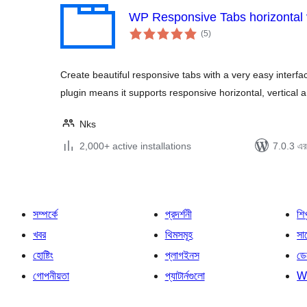
WP Responsive Tabs horizontal v
total
(5
)
ratings
Create beautiful responsive tabs with a very easy interface
plugin means it supports responsive horizontal, vertical 
Nks
2,000+ active installations
7.0.3 এর 
সম্পর্কে
প্রদর্শনী
শি
খবর
থিমসমূহ
সাপ
হোষ্টিং
প্লাগইনস
ডে
গোপনীয়তা
প্যাটার্নগুলো
W