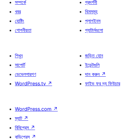
সম্পর্কে
প্রদর্শনী
খবর
থিমসমূহ
হোষ্টিং
প্লাগইনস
গোপনীয়তা
প্যাটার্নগুলো
শিখুন
জড়িত হোন
সাপোর্ট
ইভেন্টগুলি
ডেভেলপারগণ
দান করুন
↗
WordPress.tv
↗
ফাইভ ফর দ্য ফিউচার
WordPress.com
↗
ম্যাট
↗
বিবিপ্রেস
↗
বাডিপ্রেস
↗