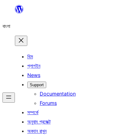
এড়িয়ে
কনটেন্টে
বাংলা
যান
থিম
প্লাগইন
News
Support
Documentation
Forums
সম্পর্কে
অনুবাদ প্রজেক্ট
অবদান রাখুন