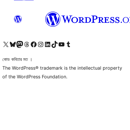
আমাদের X (আগের টুইটার) অ্যাকাউন্টে যান
আমাদের Bluesky অ্যাকাউন্টটি দেখুন
আমাদের মাস্টোডন অ্যাকাউন্টটি দেখুন
আমাদের থ্রেডস অ্যাকাউন্টটি দেখুন
আমাদের ফেসবুক পেজ দেখুন
আমাদের ইন্সটাগ্রাম অ্যাকাউন্ট দেখুন
আমাদের লিঙ্কডইন অ্যাকাউন্টে যান
আমাদের TikTok অ্যাকাউন্টটি দেখুন
আমাদের ইউটিউব চ্যানেলে যান
আমাদের টাম্বলার অ্যাকাউন্ট দেখুন
কোড কবিতার মত ।
The WordPress® trademark is the intellectual property
of the WordPress Foundation.