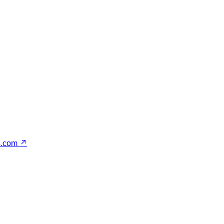
s.com
↗