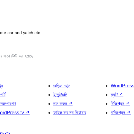
 your car and yatch etc..
 সাথে টেস্ট করা হয়েছে
খুন
জড়িত হোন
WordPres
োর্ট
ইভেন্টগুলি
ম্যাট
↗
ভেলপারগণ
দান করুন
↗
বিবিপ্রেস
↗
ordPress.tv
↗
ফাইভ ফর দ্য ফিউচার
বাডিপ্রেস
↗