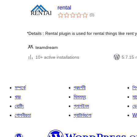
rental
total
(0
)
ratings
*Details : Rental plugin is used for rental things like rent
teamdream
10+ active installations
5.7.15 এর
সম্পর্কে
প্রদর্শনী
শি
খবর
থিমসমূহ
সাপ
হোষ্টিং
প্লাগইনস
ডে
গোপনীয়তা
প্যাটার্নগুলো
W