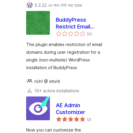
5.3.22 এর সাথে টেস্ট করা হয়েছে
BuddyPress
Restrict Email
total
Domains
(0
)
ratings
This plugin enables restriction of email
domains during user registration for a
single (non-multisite) WordPress
installation of BuddyPress
rich! @ etiviti
10+ active installations
AE Admin
Customizer
total
(2
)
ratings
Now you can customize the