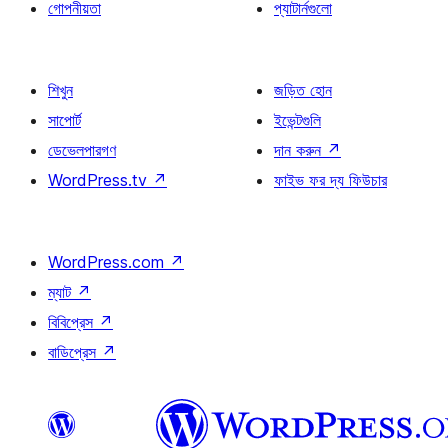
গোপনীয়তা
প্যাটার্নগুলো
শিখুন
জড়িত হোন
সাপোর্ট
ইভেন্টগুলি
ডেভেলপারগণ
দান করুন
↗
WordPress.tv
↗
ফাইভ ফর দ্য ফিউচার
WordPress.com
↗
ম্যাট
↗
বিবিপ্রেস
↗
বাডিপ্রেস
↗