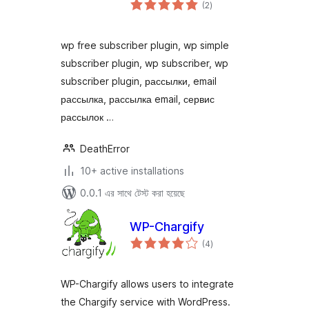
total
(2
)
ratings
wp free subscriber plugin, wp simple
subscriber plugin, wp subscriber, wp
subscriber plugin, рассылки, email
рассылка, рассылка email, сервис
рассылок …
DeathError
10+ active installations
0.0.1 এর সাথে টেস্ট করা হয়েছে
WP-Chargify
total
(4
)
ratings
WP-Chargify allows users to integrate
the Chargify service with WordPress.