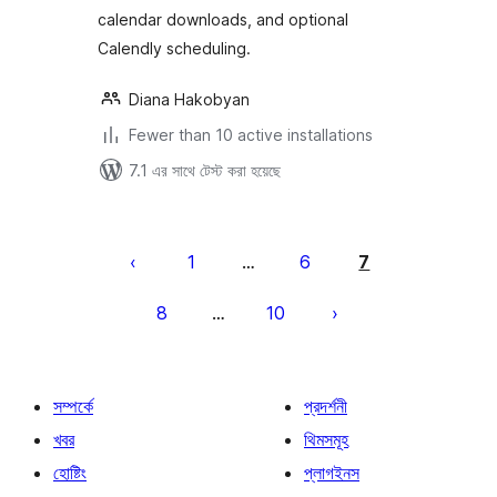
calendar downloads, and optional
Calendly scheduling.
Diana Hakobyan
Fewer than 10 active installations
7.1 এর সাথে টেস্ট করা হয়েছে
পোস্ট
পেজিনেশন
1
6
7
…
8
10
…
সম্পর্কে
প্রদর্শনী
খবর
থিমসমূহ
হোষ্টিং
প্লাগইনস