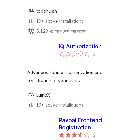
toddhuish
10+ active installations
5.1.23 এর সাথে টেস্ট করা হয়েছে
IQ Authorization
total
(0
)
ratings
Advanced form of authorization and
registration of your users
LumpX
10+ active installations
Paypal Frontend
Registration
total
(3
)
ratings