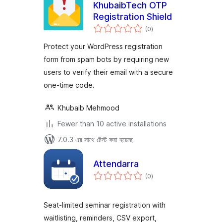
KhubaibTech OTP
Registration Shield
total
(0
)
ratings
Protect your WordPress registration
form from spam bots by requiring new
users to verify their email with a secure
one-time code.
Khubaib Mehmood
Fewer than 10 active installations
7.0.3 এর সাথে টেস্ট করা হয়েছে
Attendarra
total
(0
)
ratings
Seat-limited seminar registration with
waitlisting, reminders, CSV export,