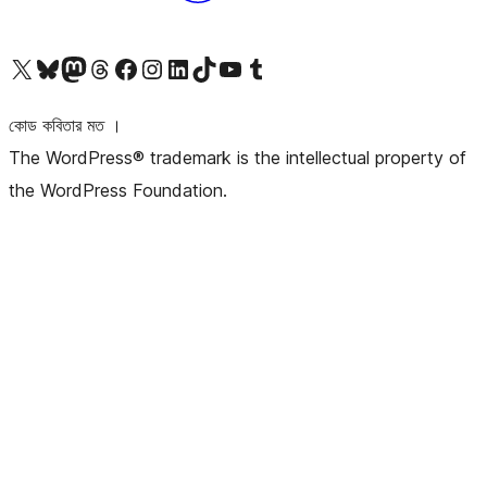
আমাদের X (আগের টুইটার) অ্যাকাউন্টে যান
আমাদের Bluesky অ্যাকাউন্টটি দেখুন
আমাদের মাস্টোডন অ্যাকাউন্টটি দেখুন
আমাদের থ্রেডস অ্যাকাউন্টটি দেখুন
আমাদের ফেসবুক পেজ দেখুন
আমাদের ইন্সটাগ্রাম অ্যাকাউন্ট দেখুন
আমাদের লিঙ্কডইন অ্যাকাউন্টে যান
আমাদের TikTok অ্যাকাউন্টটি দেখুন
আমাদের ইউটিউব চ্যানেলে যান
আমাদের টাম্বলার অ্যাকাউন্ট দেখুন
কোড কবিতার মত ।
The WordPress® trademark is the intellectual property of
the WordPress Foundation.