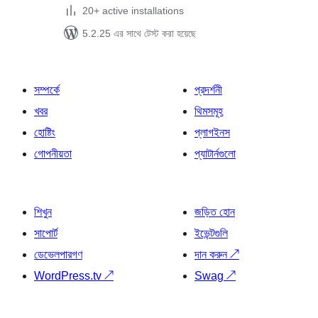
20+ active installations
5.2.25 এর সাথে টেস্ট করা হয়েছে
সম্পর্কে
প্রদর্শনী
খবর
থিমসমূহ
হোষ্টিং
প্লাগইনস
গোপনীয়তা
প্যাটার্নগুলো
শিখুন
জড়িত হোন
সাপোর্ট
ইভেন্টগুলি
ডেভেলপারগণ
দান করুন
↗
WordPress.tv
↗
Swag
↗