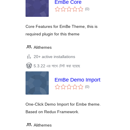
EmBe Core
total
(0
)
ratings
Core Features for EmBe Theme, this is
required plugin for this theme
Alithemes
20+ active installations
5.3.22 এর সাথে টেস্ট করা হয়েছে
EmBe Demo Import
total
(0
)
ratings
One-Click Demo Import for Embe theme.
Based on Redux Framework.
Alithemes