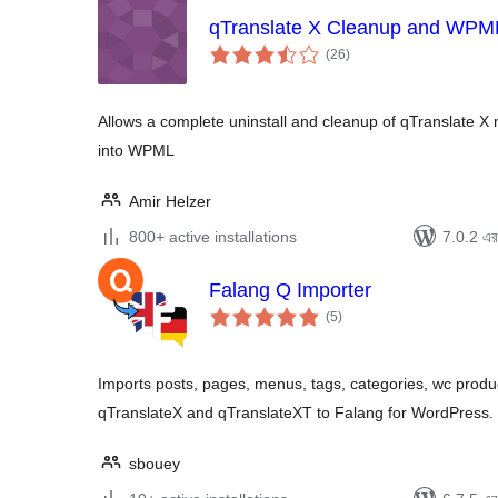
qTranslate X Cleanup and WPM
total
(26
)
ratings
Allows a complete uninstall and cleanup of qTranslate X 
into WPML
Amir Helzer
800+ active installations
7.0.2 এর 
Falang Q Importer
total
(5
)
ratings
Imports posts, pages, menus, tags, categories, wc produ
qTranslateX and qTranslateXT to Falang for WordPress.
sbouey