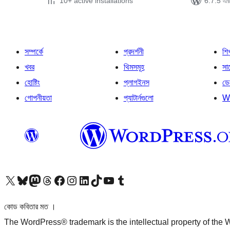
10+ active installations
6.7.5 এর 
সম্পর্কে
প্রদর্শনী
শি
খবর
থিমসমূহ
সাপ
হোষ্টিং
প্লাগইনস
ডে
গোপনীয়তা
প্যাটার্নগুলো
W
আমাদের X (আগের টুইটার) অ্যাকাউন্টে যান
আমাদের Bluesky অ্যাকাউন্টটি দেখুন
আমাদের মাস্টোডন অ্যাকাউন্টটি দেখুন
আমাদের থ্রেডস অ্যাকাউন্টটি দেখুন
আমাদের ফেসবুক পেজ দেখুন
আমাদের ইন্সটাগ্রাম অ্যাকাউন্ট দেখুন
আমাদের লিঙ্কডইন অ্যাকাউন্টে যান
আমাদের TikTok অ্যাকাউন্টটি দেখুন
আমাদের ইউটিউব চ্যানেলে যান
আমাদের টাম্বলার অ্যাকাউন্ট দেখুন
কোড কবিতার মত ।
The WordPress® trademark is the intellectual property of the