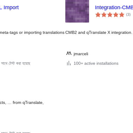
L Import
Integration-CM
to
(3
)
ra
meta-tags or importing translations
CMB2 and qTranslate X integration.
jmarceli
সাথে টেস্ট করা হয়েছে
100+ active installations
cts, … from qTranslate,