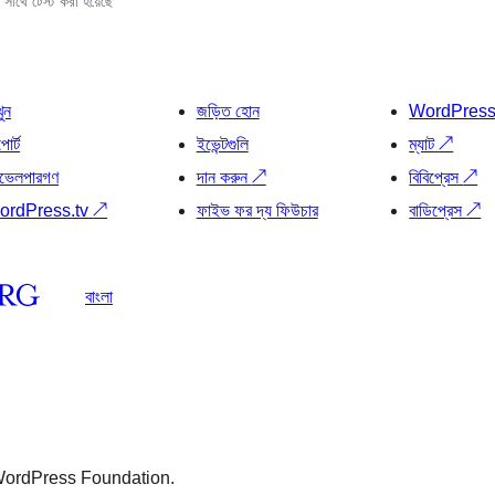
সাথে টেস্ট করা হয়েছে
খুন
জড়িত হোন
WordPres
োর্ট
ইভেন্টগুলি
ম্যাট
↗
ভেলপারগণ
দান করুন
↗
বিবিপ্রেস
↗
ordPress.tv
↗
ফাইভ ফর দ্য ফিউচার
বাডিপ্রেস
↗
বাংলা
 WordPress Foundation.