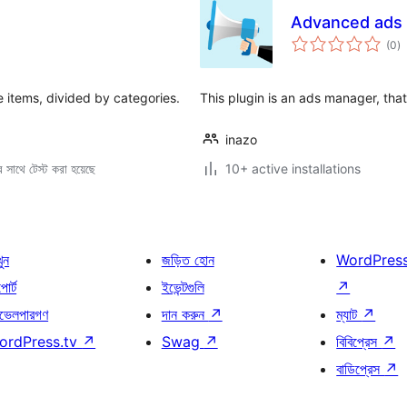
Advanced ads
to
(0
)
ra
e items, divided by categories.
This plugin is an ads manager, tha
inazo
সাথে টেস্ট করা হয়েছে
10+ active installations
খুন
জড়িত হোন
WordPres
োর্ট
ইভেন্টগুলি
↗
ভেলপারগণ
দান করুন
↗
ম্যাট
↗
ordPress.tv
↗
Swag
↗
বিবিপ্রেস
↗
বাডিপ্রেস
↗