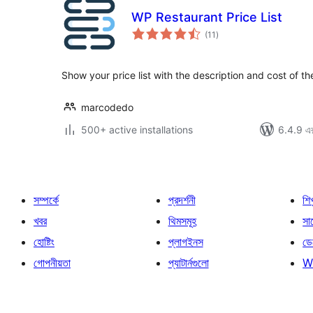
WP Restaurant Price List
total
(11
)
ratings
Show your price list with the description and cost of th
marcodedo
500+ active installations
6.4.9 এর 
সম্পর্কে
প্রদর্শনী
শি
খবর
থিমসমূহ
সাপ
হোষ্টিং
প্লাগইনস
ডে
গোপনীয়তা
প্যাটার্নগুলো
W