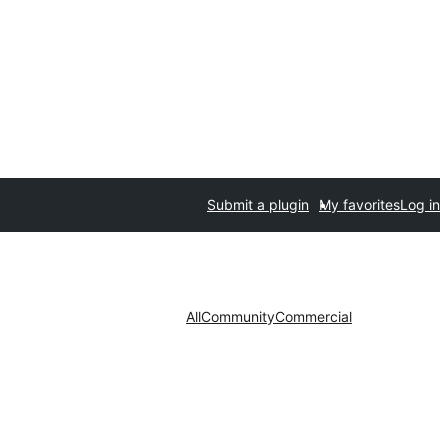
Submit a plugin
My favorites
Log in
All
Community
Commercial