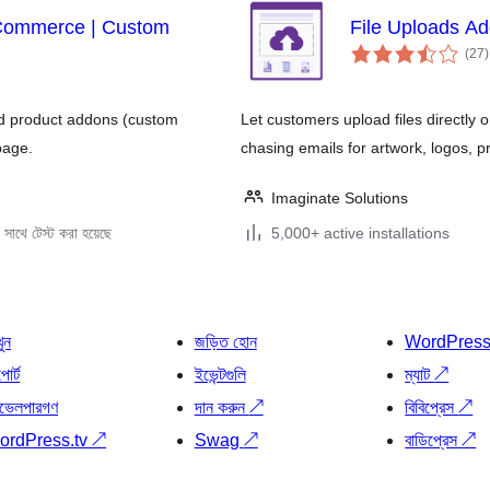
oCommerce | Custom
File Uploads 
t
(27
)
r
d product addons (custom
Let customers upload files direct
page.
chasing emails for artwork, logos, p
Imaginate Solutions
সাথে টেস্ট করা হয়েছে
5,000+ active installations
খুন
জড়িত হোন
WordPres
োর্ট
ইভেন্টগুলি
ম্যাট
↗
ভেলপারগণ
দান করুন
↗
বিবিপ্রেস
↗
ordPress.tv
↗
Swag
↗
বাডিপ্রেস
↗