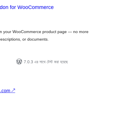
Addon for WooCommerce
otal
atings
ly on your WooCommerce product page — no more
rescriptions, or documents.
7.0.3 এর সাথে টেস্ট করা হয়েছে
s.com
↗