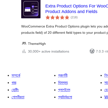
Extra Product Options For Wo
Product Addons and Fields
total
(218
)
ratings
WooCommerce Extra Product Options plugin lets you ad
products field) of 20 different field types to your product 
ThemeHigh
30,000+ active installations
7.0.3 এর 
সম্পর্কে
প্রদর্শনী
শি
খবর
থিমসমূহ
সাপ
হোষ্টিং
প্লাগইনস
ডে
গোপনীয়তা
প্যাটার্নগুলো
W