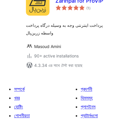
Zarinpal for ProVIP
total
(1
)
ratings
پرداخت اینترنتی وجه به وسیله درگاه پرداخت
واسطه زرین‌پال
Masoud Amini
90+ active installations
4.3.34 এর সাথে টেস্ট করা হয়েছে
সম্পর্কে
প্রদর্শনী
খবর
থিমসমূহ
হোষ্টিং
প্লাগইনস
গোপনীয়তা
প্যাটার্নগুলো