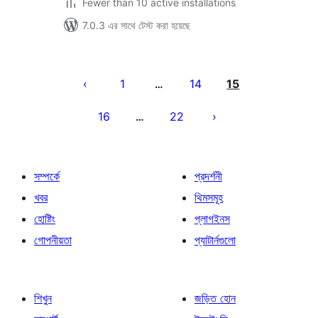
Fewer than 10 active installations
7.0.3 এর সাথে টেস্ট করা হয়েছে
পোস্ট
পেজিনেশন
1
14
15
…
16
22
…
সম্পর্কে
প্রদর্শনী
খবর
থিমসমূহ
হোষ্টিং
প্লাগইনস
গোপনীয়তা
প্যাটার্নগুলো
শিখুন
জড়িত হোন