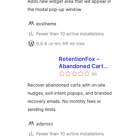
Adds new widget area that will appear in
the modal pop-up window
exstheme
Fewer than 10 active installations
6.6.6 এর সাথে টেস্ট করা হয়েছে
RetentionFox –
Abandoned Cart
total
Recovery, Exit
(0
)
ratings
Intent & Popups for
Recover abandoned carts with on‑site
WooCommerce
nudges, exit‑intent popups, and branded
recovery emails. No monthly fees or
sending limits.
adprozz
Fewer than 10 active installations