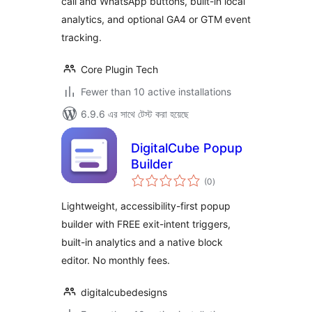
call and WhatsApp buttons, built-in local
analytics, and optional GA4 or GTM event
tracking.
Core Plugin Tech
Fewer than 10 active installations
6.9.6 এর সাথে টেস্ট করা হয়েছে
DigitalCube Popup
Builder
total
(0
)
ratings
Lightweight, accessibility-first popup
builder with FREE exit-intent triggers,
built-in analytics and a native block
editor. No monthly fees.
digitalcubedesigns