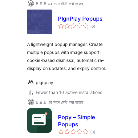
6.9.6 এর সাথে টেস্ট করা হয়েছে
PlgnPlay Popups
total
(0
)
ratings
A lightweight popup manager. Create
multiple popups with image support,
cookie-based dismissal, automatic re-
display on updates, and expiry control.
plgnplay
Fewer than 10 active installations
6.9.6 এর সাথে টেস্ট করা হয়েছে
Popy – Simple
Popups
total
(0
)
ratings