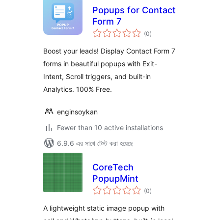
Popups for Contact
Form 7
total
(0
)
ratings
Boost your leads! Display Contact Form 7
forms in beautiful popups with Exit-
Intent, Scroll triggers, and built-in
Analytics. 100% Free.
enginsoykan
Fewer than 10 active installations
6.9.6 এর সাথে টেস্ট করা হয়েছে
CoreTech
PopupMint
total
(0
)
ratings
A lightweight static image popup with