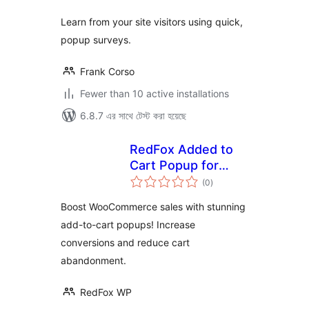
Learn from your site visitors using quick,
popup surveys.
Frank Corso
Fewer than 10 active installations
6.8.7 এর সাথে টেস্ট করা হয়েছে
RedFox Added to
Cart Popup for
total
WooCommerce
(0
)
ratings
Boost WooCommerce sales with stunning
add-to-cart popups! Increase
conversions and reduce cart
abandonment.
RedFox WP