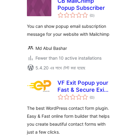
CB MailChimp
Popup Subscriber
total
(0
)
ratings
You can show popup email subscription
message for your website with Mailchimp
Md Abul Bashar
Fewer than 10 active installations
5.4.20 এর সাথে টেস্ট করা হয়েছে
VF Exit Popup your
Fast & Secure Exit
total
Popup for
(0
)
ratings
WordPress
The best WordPress contact form plugin.
Easy & Fast online form builder that helps
you create beautiful contact forms with
just a few clicks.