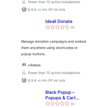
Fewer than 10 active installations
6.9.6 এর সাথে টেস্ট করা হয়েছে
Ideali Donate
total
(0
)
ratings
Manage donation campaigns and embed
them anywhere using shortcodes or
popup buttons.
v4ideas
Fewer than 10 active installations
6.9.6 এর সাথে টেস্ট করা হয়েছে
Black Popup –
Popups & Cart
total
Sync
(0
)
ratings