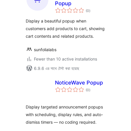
Popup
total
(0
)
ratings
Display a beautiful popup when
customers add products to cart, showing
cart contents and related products.
sunfolialabs
Fewer than 10 active installations
6.9.6 এর সাথে টেস্ট করা হয়েছে
NoticeWave Popup
total
(0
)
ratings
Display targeted announcement popups
with scheduling, display rules, and auto-
dismiss timers — no coding required.