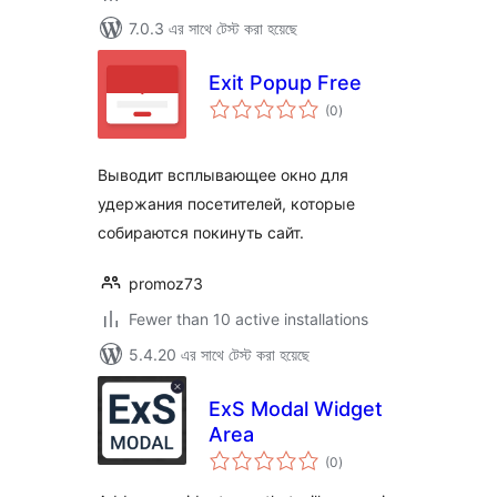
7.0.3 এর সাথে টেস্ট করা হয়েছে
Exit Popup Free
total
(0
)
ratings
Выводит всплывающее окно для
удержания посетителей, которые
собираются покинуть сайт.
promoz73
Fewer than 10 active installations
5.4.20 এর সাথে টেস্ট করা হয়েছে
ExS Modal Widget
Area
total
(0
)
ratings